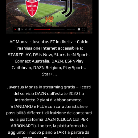
AC Monza - Juventus FC in diretta - Calcio Trasmissione Internet accessibile a: STARZPLAY, DStv Now, Star+, beIN Sports Connect Australia, DAZN, ESPNPlay Caribbean, DAZN Belgium, Play Sports, Star+ ...

Juventus Monza in streaming gratis – I costi del servizio DAZN dall’estate 2022 ha introdotto 2 piani di abbonamento, STANDARD e PLUS con caratteristiche e possibilità differenti di fruizione dei contenuti sulla piattaforma DAZN (CLICCA QUI PER ABBONARTI). Inoltre, la piattaforma ha aggiunto il nuovo piano START a partire da gennaio 2023 e modificato i prezzi del listino: Chi usufruirà del piano STANDARD (dal 2 gennaio 2023 al costo di 29, 99 euro al mese con vincolo per 12 mesi; e al costo di 39, 99 euro al mese con pagamento mensile) potrà registrare fino a sei dispositivi e visualizzare contenuti in contemporanea su due device solo se entrambi connessi alla stessa rete internet della propria abitazione. Con il piano PLUS (dal 2 gennaio 2023 al costo di 44, 99 euro al mese con vincolo per 12 mesi; e al costo di 54, 99 euro al mese con pagamento mensile) invece si potrà registrare fino a sette dispositivi e vedere i contenuti in contemporanea su due device anche attraverso due reti internet differenti. 

Juventus Monza in streaming gratis? Come seguire la partita su DAZN La partita Juventus-Monza non sarà disponibile gratuitamente in Italia, come le altre del campionato di Serie A. La gara sarà trasmessa in diretta streaming da DAZN, il primo servizio di streaming live e on demand interamente dedicato allo sport (CLICCA QUI PER ABBONARTI). Juventus Monza in streaming gratis? Su DAZN anche Serie A e il grande calcio internazionale Abbonarsi a DAZN per un mese per seguire la partita Juventus-Monza (CLICCA QUI) è conveniente considerando che nel costo non è compresa solo la singola gara ma un intero mese di visione sulla piattaforma. Oltre a Juventus-Monza, sottoscrivendo l’abbonamento a DAZN, sarà possibile seguire anche tutta la Serie A TIM per un totale di 10 partite a giornata (7 in esclusiva e 3 in co-esclusiva). 

Dove vedere Juventus-MonzaLa sfida tra Juventus e Monza si gioca oggi, domenica 29 gennaio, alle 15 e sarà in diretta sulla app di DAZN e su ZONA DAZN, disponibile al canale 214 del telecomando Sky JUVE-MONZA LIVE I numeri di Juventus e Monza Dopo il successo per 1-0 nel match d’andata dello scorso 18 settembre contro i bianconeri, il Monza potrebbe diventare solo la seconda squadra nella storia della Serie A a vincere entrambe le sue prime due sfide contro la Juventus nel massimo campionato, dopo l’Inter nel 1930. La Juventus ha vinto cinque delle ultime sei partite contro squadre neopromosse in Serie A, perdendo solo contro il Monza nel periodo. 

Monza Juve streaming LIVE e diretta TV: dove vedere il match di Serie A valida per l’anticipa della 14esima giornata di campionato. La Juventus affronta, in trasferta, il Monza il 1° dicembre alle ore 20:45. Entrambe le squadre arrivano da un 1-1: contro l’Inter, in casa, i bianconeri (rete di Vlahovic), contro il Cagliari, in trasferta, i brianzoli (primo gol con la maglia del Monza per Maric). DOVE VEDERE MONZA-JUVE IN DIRETTA Monza-Juve sarà trasmessa in diretta streaming esclusiva su DAZN. La gara darà il via alla 14a giornata del campionato di Serie A. Al momento la Juventus è seconda, con 30 punti, il Monza nono, con 18 punti. 

Dove vedere Monza-Juventus, streaming gratis e diretta tv 2 giorni fa — Presentazione e come seguire in diretta tv e streaming Monza-Juventus.

Calcio: Juventus Risultati in diretta, Calendario, Risultati Monza. Juventus. 01.12. 11:45. Juventus. Napoli. 08.12. 11:45. Genoa. Juventus Juventus. Diretta.it Centro Live (disponibile per i campionati maggiori) ...

Monza-Juventus dove vederla: Sky o DAZN? Canale tv 12 ore fa — Monza-Juve apre la quattordicesima giornata di Serie A: le formazioni e dove vederla in tv e streaming.

Monza-Juventus streaming gratis: dove vedere la Serie A in Monza e Juventus si sfidano nella settima giornata di Serie A: info partita, diretta tv, streaming gratis e probabili formazioni.

A queste si aggiungono tutta la UEFA Europa League e i migliori match della UEFA Conference League, Serie B, LaLiga Santander, Copa Libertadores, Copa Sudamericana, FA Cup, Carabao Cup, MLS, oltre alla UEFA Women’s Champions League, e i contenuti di Inter TV, Milan TV e Juventus TV. [cfDaznWidgetSerieA] Inoltre, su DAZN c’è anche un’offerta multisport completa con il football americano della NFL, la MMA della UFC, la grande boxe di Matchroom, Golden Boy e le freccette. 

Il suo primo match è stato proprio quello del successo per 1-0 sui bianconeri, prima storica vittoria dei biancorossi nel massimo torneo. Dove vedere Juventus-Monza in tv La partita tra Juventus e Monza, valida per la 20^ giornata di Serie A, sarà trasmessa domenica 29 gennaio alle ore 15. 00 in diretta sulla app di DAZN, disponibile nella sezione App di Sky Q. 

Monza-Juventus dove vederla: Sky o DAZN? Canale tv, diretta streaming, formazioni. Monza-Juve apre la quattordicesima giornata di Serie A: le formazioni e dove vederla in tv e streaming. Dopo i pareggi ottenuti rispettivamente contro Cagliari ed Inter, Monza e Juventus si affrontano nell'anticipo della 14ª giornata di Serie A. Brianzoli a ridosso della zona Europa e ai quali la vittoria manca dal 5 novembre a Verona, mentre la squadra di Allegri con l'1-1 contro i nerazzurri è rimasta a -2 dalla vetta. Tutto su Monza-Juve: formazioni, canale tv della partita e dove vederla in diretta streaming. PROBABILI FORMAZIONI MONZA-JUVENTUS Pablo Marì scalpita per riprendersi una maglia in difesa al posto di Carboni, mentre per il resto Palladino dovrebbe puntare sul miglior 11 possibile, con Colombo sostenuto da Colpani e Mota Carvalho. 

Build software better, togetherDove vedere Monza – Juventus, quattordicesima giornata di Serie A in tv, in diretta e le probabili formazioni scelte dai due allenatori Monza - Juventus: dove vederla in diretta tv e le probabili formazioni Streaming:: https://usnews-daily. com/seria-a/ Dove guardare Monza - Juventus, Sky o Dazn? Le probabili formazioni della sfida in programma venerdì 1 dicembre 2023 all’U-Power Stadium di Monza, con calcio d’inizio alle ore 20:45. Nelle ultime sfide tra le due squadre, la Juventus non può di certo sorridere. Tre incroci lo scorso anno tra le due compagini, di cui uno solo a Monza, l’1-0 firmato Gytkjaer lo scorso 18 settembre 2022, coi bianconeri rimasti in dieci complice il rosso a Di Maria. 

Monza-Juventus, streaming gratis e diretta tv in chiaro? 1 giorno fa — Dove vedere Monza-Juventus, streaming gratis e diretta tv SKY o DAZN? Il match Monza-Juventus, valevole per la 14.a giornata di Serie A, sarà ...

A tutto questo, si aggiungono i canali Eurosport 1 HD e 2 HD con il ciclismo ed il grande tennis del Roland Garros, US Open e Australian Open. Offerta che si è ampliata a partire dal 2 gennaio 2023 grazie all’accordo raggiunto per l’acquisizione di Eleven Sports in Italia, con tutto il basket italiano e il meglio del basket europeo, l’NFL, la grande boxe, la UFC e il meglio del fighting internazionale. A questi sport è dedicata una nuova offerta: il pacchetto DAZN Start (vedi sotto). 

Juventus Monza in streaming gratis? Guarda la partita in 28 gen 2023 — La partita Juventus-Monza non sarà disponibile gratuitamente in Italia, come le altre del campionato di Serie A. La gara sarà trasmessa in ...

Più nel dettaglio, i bianconeri hanno mantenuto la porta inviolata in entrambi gli ultimi due match contro formazioni provenienti dalla Serie B: è dal periodo tra il febbraio 2016 e il maggio 2017 che i bianconeri non fanno meglio (nove clean sheet di fila in quel caso). Dal ritorno della Serie A a 20 squadre (2004/05), il Monza è la debuttante assoluta che ha fatto più punti nel girone d’andata del massimo campionato (22); i brianzoli sono in serie positiva da cinque giornate (2vittorie, 3 pareggi), la loro miglior striscia nel massimo torneo. Raffaele Palladino ha un passato da giocatore nella Juventus: tra Serie A e Serie B, 10 reti segnate in 51 presenze tra il 2006/07 e il 2007/08. Da quando è allenatore del Monza, i brianzoli hanno raccolto 21 punti in 13 gare di Serie A (solo sei squadre hanno fatto meglio nel periodo). 

Juventus Monza in streaming gratis? Guarda la partita in diretta | Calcio e FinanzaSe hai cliccato su questo articolo stai cercando un modo di vedere Juventus Monza in streaming gratis. Il match è in programma domenica 29 gennaio 2023, alle ore 15. 00. Remake della sfida di Coppa Italia, vinta 2-1 dai bianconeri grazie al sigillo di Federico Chiesa, che dovrebbe tornare titolare proprio per questa sfida. Allegri e i suoi danno la caccia a una vittoria che gli permetterebbe di scalare la classifica, resa ostica dalla penalizzazione di 15 punti. Brianzoli che, dall’altra parte, voglio replicare l’imprevisto dell’andata, quando si imposero per 1-0 grazie al gol di Gytkjaer che rese indimenticabile l’esordio di Palladino sulla panchina biacorossa. 

Fu la prima storica vittoria del Monza in Serie A, coi brianzoli capaci di espugnare anche lo Stadium al ritorno (0-2) grazie alle reti di Ciurria e Dany Mota Carvalho. Unica vittoria bianconera in coppa Italia (2-1) con rete decisiva di Federico Chiesa, la prima dopo il rientro dal brutto infortunio al legamento crociato. Juventus che, in caso di vittoria, salirebbe al primo posto in attesa dell’Inter, impegnata a Napoli domenica sera. Diretta tv e streaming, Monza – Juventus: Partita: Monza - Juventus Dove: U-Power Stadium, Monza Data: venerdì 1 dicembre Ora: 20:45 Canale tv: 214 di Sky Streaming: DAZN Competizione: Serie A Monza-Juve streaming LIVE e diretta TV: dove vedere il match di Serie A. 

Radiocronaca Diretta: Monza - Juventus tra 8 ore — Radiocronaca Diretta: Monza - Juventus. Monza. X. Juventus. 01 Dicembre 2023 Più di 2300 stazioni radio italiane gratis. Le migliori stazioni ...

Monza-Juventus (Serie A): guardala in diretta streaming 18 set 2022 — Monza-Ju