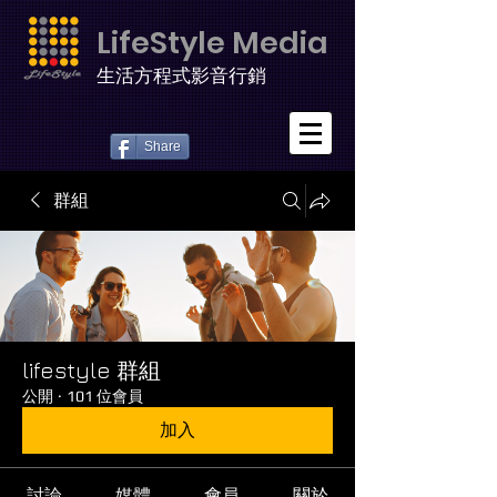
LifeStyle Media
生活方程式影音行銷
Share
群組
lifestyle 群組
公開
·
101 位會員
加入
討論
媒體
會員
關於