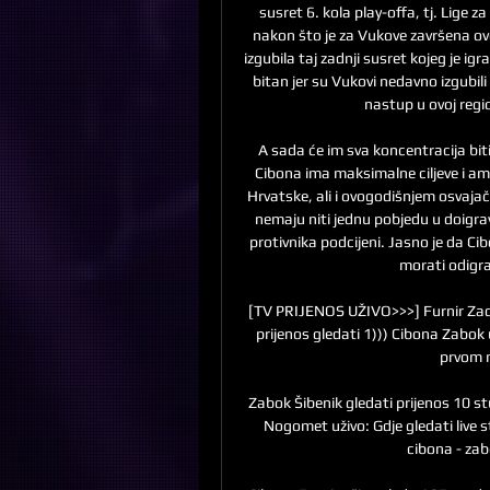
susret 6. kola play-offa, tj. Lige 
nakon što je za Vukove završena ov
izgubila taj zadnji susret kojeg je ig
bitan jer su Vukovi nedavno izgubili
nastup u ovoj regio
A sada će im sva koncentracija bit
Cibona ima maksimalne ciljeve i amb
Hrvatske, ali i ovogodišnjem osvaja
nemaju niti jednu pobjedu u doigrav
protivnika podcijeni. Jasno je da Cib
morati odigrat
[TV PRIJENOS UŽIVO>>>] Furnir Zadar 
prijenos gledati 1))) Cibona Zabok
prvom mj
Zabok Šibenik gledati prijenos 10 st
Nogomet uživo: Gdje gledati live 
cibona - zabo