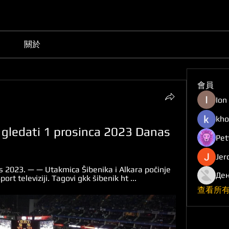
關於
會員
Ion
kho
 gledati 1 prosinca 2023 Danas
Pet
Jer
is 2023. — — Utakmica Šibenika i Alkara počinje 
Ден
ort televiziji. Tagovi gkk šibenik ht ...
查看所有