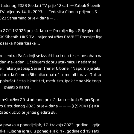
studenog 2023 Gledati TV prije 12 sati — Zabok Šibenik 
TV prijenos 14. lis 2023. — Cedevita Cibona prijenos 6 
23 Streaming prije 4 dana — ...

o 27/11/2023 prije 4 dana — Premijer liga, Gdje gledati 
K Šibenik. HKS TV - prijenosi uživo FAVBET Premijer lige 
košarka Košarkaške ...

centra Paića koji se izvlači i na tricu te je sposoban na 
 jedan-na-jedan. Očekujem dobru utakmicu i nadam se 
“, rekao je Josip Sesar, trener Cibone. “Naporno je bilo 
adam da ćemo u Šibeniku unatoč tomu biti pravi. Oni su 
pokušat će to iskoristiti, međutim, ipak će najviše toga 
ovisiti o nama. 

ešt uživo 29 studenog prije 2 dana — kola SuperSport 
vo 6 studenog 2023 prije 4 dana — — — (((SPORT))) KK 
abok uživo prijenos gledati 26.

za prvaka u ponedjeljak, 17. travnja 2023. godine – gdje 
ka i Cibona igraju u ponedjeljak, 17. godine od 19 sati, 