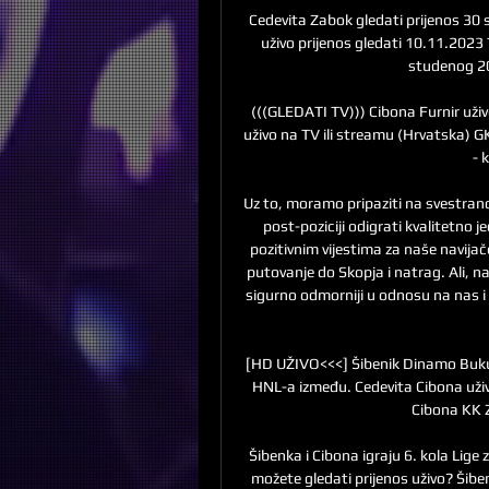
Cedevita Zabok gledati prijenos 30 
uživo prijenos gledati 10.11.2023 
studenog 20
(((GLEDATI TV))) Cibona Furnir uživ
uživo na TV ili streamu (Hrvatska) GK
- 
Uz to, moramo pripaziti na svestranog 
post-poziciji odigrati kvalitetno
pozitivnim vijestima za naše navijače
putovanje do Skopja i natrag. Ali, n
sigurno odmorniji u odnosu na nas i 
[HD UŽIVO<<<] Šibenik Dinamo Bukur
HNL-a između. Cedevita Cibona uži
Cibona KK Z
Šibenka i Cibona igraju 6. kola Lige 
možete gledati prijenos uživo? Šiben