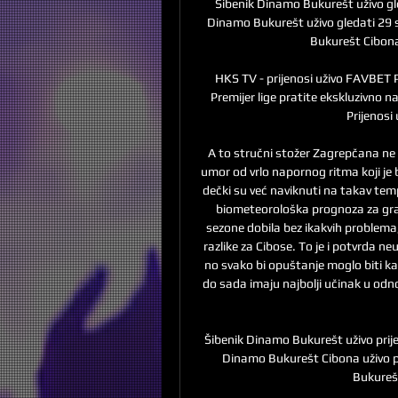
Šibenik Dinamo Bukurešt uživo gl
Dinamo Bukurešt uživo gledati 29 
Bukurešt Cibona 
HKS TV - prijenosi uživo FAVBET 
Premijer lige pratite ekskluzivno
Prijenosi 
A to stručni stožer Zagrepčana ne 
umor od vrlo napornog ritma koji je 
dečki su već naviknuti na takav te
biometeorološka prognoza za grad
sezone dobila bez ikakvih problema,
razlike za Cibose. To je i potvrda ne
no svako bi opuštanje moglo biti kažn
do sada imaju najbolji učinak u odn
Šibenik Dinamo Bukurešt uživo prij
Dinamo Bukurešt Cibona uživo p
Bukurešt