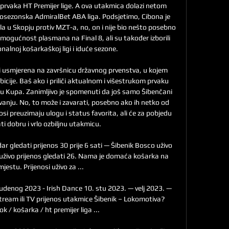
za prvaka HT Premijer lige. A ova utakmica dolazi netom 
osezonska AdmiralBet ABA liga. Podsjetimo, Cibona je 
rala u Skopju protiv MZT-a, no, on i nije bio nešto posebno 
 mogućnost plasmana na Final 8, ali su također izborili 
nalnoj košarkaškoj ligi i iduće sezone. 

i usmjerena na završnicu državnog prvenstva, u kojem 
icije. Baš ako i priliči aktualnom i višestrukom prvaku 
ču Kupa. Zanimljivo je spomenuti da još samo Šibenčani 
anju. No, to može i zavarati, posebno ako ih netko od 
osi preuzimaju ulogu i status favorita, ali će za pobjedu 
i dobru i vrlo ozbiljnu utakmicu. 

gledati prijenos 30 prije 6 sati — Šibenik Bosco uživo 
 uživo prijenos gledati 26. Nama je domaća košarka na 
estu. Prijenosi uživo za ...

udenog 2023 - Irish Dance 10. stu 2023. — velj 2023. — 
stream ili TV prijenos utakmice Šibenik – Lokomotiva? 
k / košarka / ht premijer liga ...
