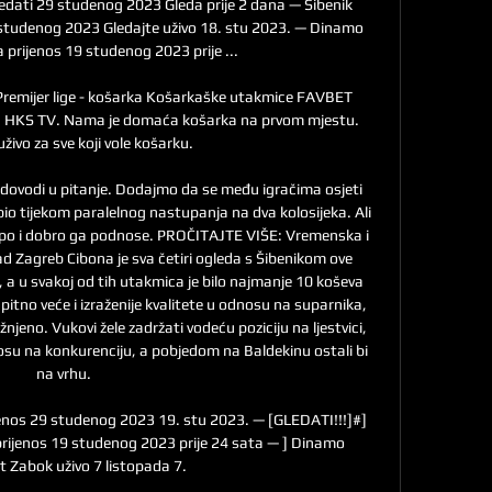
edati 29 studenog 2023 Gleda prije 2 dana — Šibenik 
studenog 2023 Gledajte uživo 18. stu 2023. — Dinamo 
prijenos 19 studenog 2023 prije ...

Premijer lige - košarka Košarkaške utakmice FAVBET 
 na HKS TV. Nama je domaća košarka na prvom mjestu. 
uživo za sve koji vole košarku.

dovodi u pitanje. Dodajmo da se među igračima osjeti 
bio tijekom paralelnog nastupanja na dva kolosijeka. Ali 
mpo i dobro ga podnose. PROČITAJTE VIŠE: Vremenska i 
 Zagreb Cibona je sva četiri ogleda s Šibenikom ove 
 a u svakoj od tih utakmica je bilo najmanje 10 koševa 
upitno veće i izraženije kvalitete u odnosu na suparnika, 
jeno. Vukovi žele zadržati vodeću poziciju na ljestvici, 
osu na konkurenciju, a pobjedom na Baldekinu ostali bi 
na vrhu. 

enos 29 studenog 2023 19. stu 2023. — [GLEDATI!!!]#] 
rijenos 19 studenog 2023 prije 24 sata — ] Dinamo 
 Zabok uživo 7 listopada 7.
