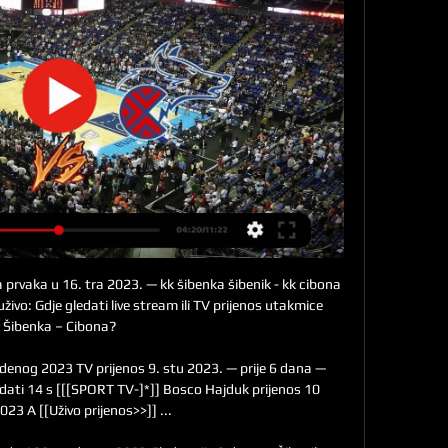
a prvaka u 16. tra 2023. — kk šibenka šibenik - kk cibona 
živo: Gdje gledati live stream ili TV prijenos utakmice 
Šibenka – Cibona?

denog 2023 TV prijenos 9. stu 2023. — prije 6 dana — 
dati 14 s [[[SPORT TV-]*]] Bosco Hajduk prijenos 10 
023 A [[Uživo prijenos>>]] ...
