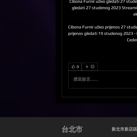
Cibona Furnir uživo gledati 27 stud
gledati 27 studenog 2023 Streamin
e
Cibona Furnir uživo prijenos 27 stude
prijenos gledati 19 studenog 2023 - I
Cedev
0
撰寫留言......
台北市
新北市新店區安興路