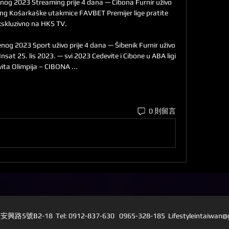
enog 2023 Streaming prije 4 dana — Cibona Furnir uživo 
g Košarkaške utakmice FAVBET Premijer lige pratite 
kskluzivno na HKS TV.

nog 2023 Sport uživo prije 4 dana — Šibenik Furnir uživo 
nsat 25. lis 2023. — svi 2023 Cedevite i Cibone u ABA ligi 
ita Olimpija – CIBONA ...
0 則留言
5號B2-18 Tel: 0912-837-630 0965-328-185 L
ifestyleintaiwan