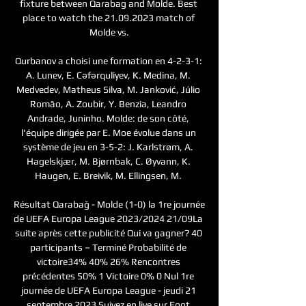
fixture between Qarabag and Molde. Best 
place to watch the 21.09.2023 match of 
Molde vs.

Qurbanov a choisi une formation en 4-2-3-1: 
A. Lunev, E. Cəfərquliyev, K. Medina, M. 
Medvedev, Matheus Silva, M. Janković, Júlio 
Romão, A. Zoubir, Y. Benzia, Leandro 
Andrade, Juninho. Molde: de son côté, 
l'équipe dirigée par E. Moe évolue dans un 
système de jeu en 3-5-2: J. Karlstrøm, A. 
Hagelskjær, M. Bjørnbak, C. Øyvann, K. 
Haugen, E. Breivik, M. Ellingsen, M. 

Résultat Qarabağ - Molde (1-0) la 1re journée 
de UEFA Europa League 2023/2024 21/09La 
suite après cette publicité Qui va gagner? 40 
participants – Terminé Probabilité de 
victoire34% 40% 26% Rencontres 
précédentes 50% 1 Victoire 0% 0 Nul 1re 
journée de UEFA Europa League - jeudi 21 
septembre 2023 Suivez en live sur Foot 