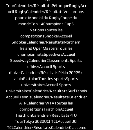
TourCalendrier/RésultatsPétanqueRugbyAcc
ueil RugbyCalendrier/RésultatsVos pronos 
pour le Mondial du RugbyCoupe du 
mondeTop 14Champions Cup6 
NationsToutes les 
compétitionsSnookerAccueil 
SnookerCalendrier/RésultatsNorthern 
Ireland OpenMastersTous les 
championnatsSpeedwayAccueil 
SpeedwayCalendrierClassementsSports 
d'hiverAccueil Sports 
d'hiverCalendrier/RésultatsPékin 2022Ski 
alpinBiathlonTous les sportsSports 
universitairesAccueil Sports 
universitairesCalendrier/RésultatsSurfTennis
Accueil TennisCalendrier/RésultatsCalendrier 
ATPCalendrier WTAToutes les 
compétitionsTriathlonAccueil 
TriathlonCalendrier/RésultatsPTO 
TourTokyo 2020UCI TCLAccueil UCI 
TCLCalendrier/RésultatsCalendrierClasseme