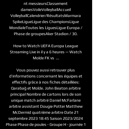
nt messieursClassement 
damesVoileVolleyballAccueil 
VolleyballCalendrier/RésultatsMarmara 
SpikeLigueLigue des ChampionsLigue 
MondialeToutes les LiguesLigue Europa / 
Phase de groupesAker Stadion / 30. 

How to Watch UEFA Europa League 
Streaming Live in il y a 6 heures — Watch 
Molde FK vs  ...

Vous pouvez aussi retrouver plus 
d’informations concernant les équipes et 
effectifs grâce à nos fiches détaillées: 
Qarabağ et Molde. John Beaton arbitre 
principal Nombre de cartons lors de son 
unique match arbitré Daniel McFarlane 
arbitre assistant Dougie Potter Matthew 
McDermid quatrième arbitre Date 21 
septembre 2023 18:45 Saison 2023/2024 
Phase Phase de poules - Groupe H - journée 1 