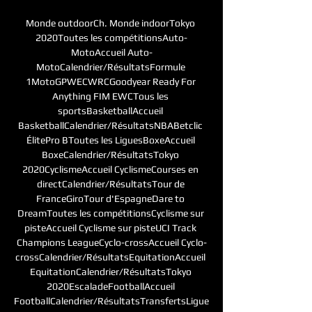
Monde outdoorCh. Monde indoorTokyo 
2020Toutes les compétitionsAuto-
MotoAccueil Auto-
MotoCalendrier/RésultatsFormule 
1MotoGPWECWRCGoodyear Ready For 
Anything FIM EWCTous les 
sportsBasketballAccueil 
BasketballCalendrier/RésultatsNBABetclic 
ÉlitePro BToutes les LiguesBoxeAccueil 
BoxeCalendrier/RésultatsTokyo 
2020CyclismeAccueil CyclismeCourses en 
directCalendrier/RésultatsTour de 
FranceGiroTour d'EspagneDare to 
DreamToutes les compétitionsCyclisme sur 
pisteAccueil Cyclisme sur pisteUCI Track 
Champions LeagueCyclo-crossAccueil Cyclo-
crossCalendrier/RésultatsEquitationAccueil 
EquitationCalendrier/RésultatsTokyo 
2020EscaladeFootballAccueil 
FootballCalendrier/RésultatsTransfertsLigue 