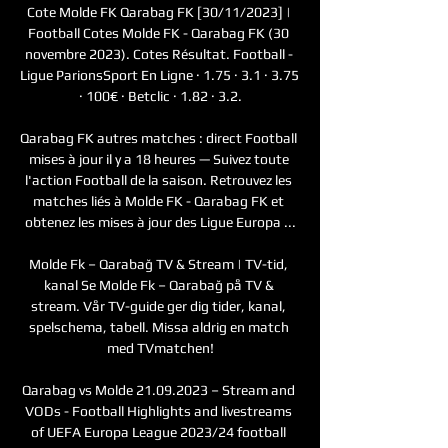
Cote Molde FK Qarabag FK [30/11/2023] | 
Football Cotes Molde FK - Qarabag FK (30 
novembre 2023). Cotes Résultat. Football - 
Ligue ParionsSport En Ligne · 1.75 · 3.1 · 3.75 
· 100€ · Betclic · 1.82 · 3.2.

Qarabag FK autres matches : direct Football 
mises à jour il y a 18 heures — Suivez toute 
l'action Football de la saison. Retrouvez les 
matches liés à Molde FK - Qarabag FK et 
obtenez les mises à jour des Ligue Europa ...

Molde Fk – Qarabağ TV & Stream | TV-tid, 
kanal Se Molde Fk – Qarabağ på TV & 
stream. Vår TV-guide ger dig tider, kanal, 
spelschema, tabell. Missa aldrig en match 
med TVmatchen!

Qarabag vs Molde 21.09.2023 – Stream and 
VODs - Football Highlights and livestreams 
of UEFA Europa League 2023/24 football 