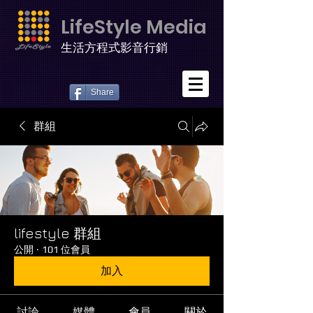
LifeStyle Media
生活方程式影音行銷
Share
群組
lifestyle 群組
公開
·
101 位會員
加入
討論
媒體
會員
關於