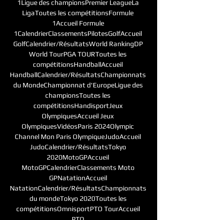
1Ligue des championsPremier LeagueLa 
LigaToutes les compétitionsFormule 
1Accueil Formule 
1CalendrierClassementsPilotesGolfAccueil 
GolfCalendrier/RésultatsWorld RankingDP 
World TourPGA TOURToutes les 
compétitionsHandballAccueil 
HandballCalendrier/RésultatsChampionnats 
du MondeChampionnat d'EuropeLigue des 
championsToutes les 
compétitionsHandisportJeux 
OlympiquesAccueil Jeux 
OlympiquesVidéosParis 2024Olympic 
Channel Mon Paris OlympiqueJudoAccueil 
JudoCalendrier/RésultatsTokyo 
2020MotoGPAccueil 
MotoGPCalendrierClassements Moto 
GPNatationAccueil 
NatationCalendrier/RésultatsChampionnats 
du mondeTokyo 2020Toutes les 
compétitionsOmnisportPTO TourAccueil 
PTO 