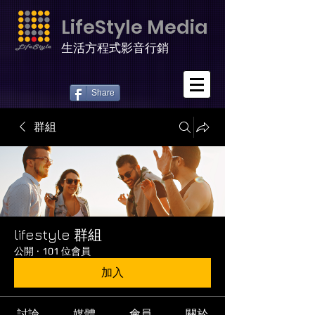
LifeStyle Media
生活方程式影音行銷
Share
群組
lifestyle 群組
公開
·
101 位會員
加入
討論
媒體
會員
關於