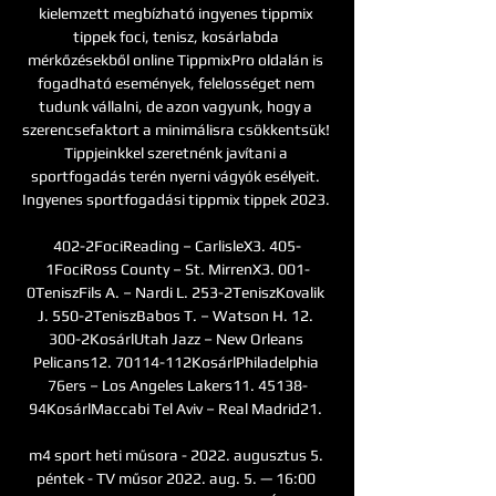
kielemzett megbízható ingyenes tippmix 
tippek foci, tenisz, kosárlabda 
mérkőzésekből online TippmixPro oldalán is 
fogadható események, felelosséget nem 
tudunk vállalni, de azon vagyunk, hogy a 
szerencsefaktort a minimálisra csökkentsük! 
Tippjeinkkel szeretnénk javítani a 
sportfogadás terén nyerni vágyók esélyeit. 
Ingyenes sportfogadási tippmix tippek 2023. 

402-2FociReading – CarlisleX3. 405-
1FociRoss County – St. MirrenX3. 001-
0TeniszFils A. – Nardi L. 253-2TeniszKovalik 
J. 550-2TeniszBabos T. – Watson H. 12. 
300-2KosárlUtah Jazz – New Orleans 
Pelicans12. 70114-112KosárlPhiladelphia 
76ers – Los Angeles Lakers11. 45138-
94KosárlMaccabi Tel Aviv – Real Madrid21. 

m4 sport heti műsora - 2022. augusztus 5. 
péntek - TV műsor 2022. aug. 5. — 16:00 