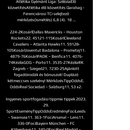
Atlétika Gyémánt Liga: SziléziaÉlő 
közvetítésAtlétika élő közvetítés Qarabag - 
Ferencvárosi TCi selejtező 
mérkőzés(ismétlés) 6,8 (4). 18 ...

224-2KosárlDallas Mavericks – Houston 
Rockets22. 45121-115KosárlCleveland 
Cavaliers – Atlanta Hawks11. 59128-
105KosárlJoventut Badalona – Prometej11. 
4879-76KosárlPAOK – Benfica11. 4076-
74KézilaGOG – Porto11. 3535-27KézilaRK 
Zagreb – Szeged21. 7230-25Ajánlott 
fogadóirodák és bónuszok! Duplázó 
kétmeccses szelvény! MérkőzésTippOddsE. 
OddsReal Sociedad – Salzburg11, 53 x2. 

Ingyenes sportfogadási tippmix tippek 2023. 
29. 
SportEseményTippOddsEredményFociLeeds 
– Swansea11. 363-1FociArsenal – Lens11. 
336-0FociBayern München – FC 
Köbenhavn11. 240-0FociReal Madrid – 