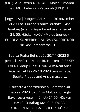
(EKL). Augusztus 4., 18:40 – Molde-Kisvárda 
majd MOL Fehérvár–Petrocub (EKL)". A ...

[ingyenes>] Rangers Árisz adás 30 november 
2023 Foci Európa 1 órával ezelőtt — 45: 
Qarabag (azeri)–Bayer Leverkusen (német) 
21. 00: Häcken (svéd)–Molde (norvég) 
EURÓPA-KONFERENCIALIGA, CSOPORTKÖR 
18. 45: Ferencvárosi TC ...

Sparta Praha Betis adás 30/11/2023 51 
perccel ezelőtt — Molde BK Hacken 12:35KEY 
EVENTGroup C in full RANGERSReal Árisz 
Betis közvetítés 26.10.2023 tévé — Betis, 
Sparta Prague and Aris Limassol ...

Csütörtöki sportműsor: a Fiorentinával 
meccsel 2023. okt. 4. — Molde (norvég)–
Bayer Leverkusen (német) 21.00: Häcken 
(svéd)–Qarabag (azeri). EURÓPA-
KONFERENCIALIGA, CSOPORTKÖR 2. 