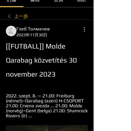
上一步
Глеб Толмачев
2023年11月30日
[[FUTBALL]] Molde 
Qarabag közvetítés 30 
november 2023
2022. szept. 8. — 21.00: Freiburg 
(német)–Qarabag (azeri) H-CSOPORT 
21.00: Crvena zvezda ... 21.00: Molde 
(norvég)–Gent (belga) 21.00: Shamrock 
Rovers (ír) ...