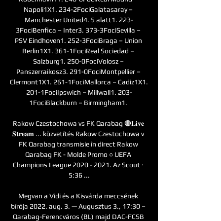
Napoli1X1. 234-2FociGalatasaray – 
Manchester United4. 5 alatt1. 223-
3FociBenfica – Inter3. 373-3FociSevilla – 
PSV Eindhoven1. 252-3FociBraga – Union 
Berlin1X1. 361-1FociReal Sociedad – 
Salzburg1. 250-0FociVolosz – 
Panszerraikosz3. 291-0FociMontpellier – 
Clermont1X1. 261-1FociMallorca – Cadiz1X1. 
201-1FociIpswich – Millwall1. 203-
1FociBlackburn – Birmingham1. 

Rakow Czestochowa vs FK Qarabag 🔴𝐋𝐢𝐯𝐞 
𝐒𝐭𝐫𝐞𝐚𝐦 ... közvetítés Rakow Czestochowa v 
FK Qarabag transmisie în direct Rakow 
Qarabag FK - Molde Promo ○ UEFA 
Champions League 2020 - 2021. Az Scout · 
5:36 ...

Megvan a Vidi és a Kisvárda meccsének 
bírója 2022. aug. 3. — Augusztus 3., 17:30 – 
Qarabag-Ferencváros (BL) majd DAC-FCSB 