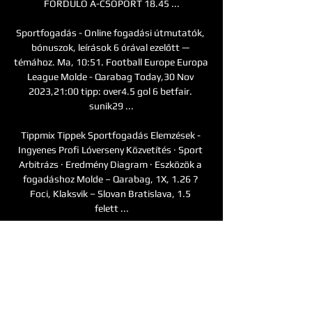
FORDULÓ A-CSOPORT 18.45 ...

Sportfogadás - Online fogadási útmutatók, 
bónuszok, leírások 6 órával ezelőtt — 
témához. Ma, 10:51. Football Europe Europa 
League Molde - Qarabag Today,30 Nov 
2023,21:00 tipp: over4.5 gol 6 betfair. 
sunik29 ...

Tippmix Tippek Sportfogadás Elemzések - 
Ingyenes Profi Lóverseny Közvetítés · Sport 
Arbitrázs · Eredmény Diagram · Eszközök a 
fogadáshoz Molde – Qarabag, 1X, 1.26 ? 
Foci, Klaksvik – Slovan Bratislava, 1.5 
felett ...

m4 sport heti műsora - 2022. augusztus 10. 
szerda - TV műsor 2022. aug. 10. — 23:30 
Atlétika Gyémánt Liga: MonacoÉlő 
közvetítésAtlétika élő közvetítés 04:15 
Európa Konferencia Liga: Kisvárda Master 
Good - Molde FK ...
