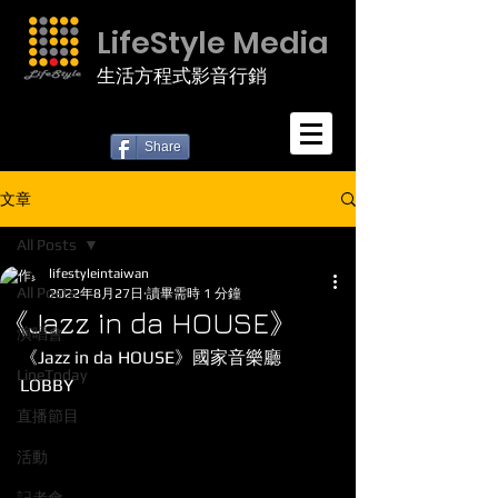
LifeStyle Media
生活方程式影音行銷
Share
文章
All Posts
lifestyleintaiwan
All Posts
2022年8月27日
讀畢需時 1 分鐘
《Jazz in da HOUSE》
演唱會
《Jazz in da HOUSE》國家音樂廳 
LineToday
LOBBY
直播節目
活動