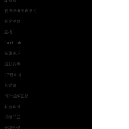
記者會
碧潭玻璃屋直播間
業界消息
直播
facebook
高爾夫球
運動賽事
4G包直播
音樂會
海外連線互動
私密直播
虛擬門票
會議軟體