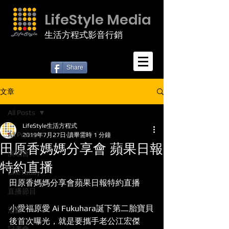
LifeStyle Media
生活方程式影音行銷
Share
文章
All Posts
LifeStyle生活方程式
All Posts
2019年7月27日
讀畢需時 1 分鐘
田原香媽媽分享會 蘋果日報
演唱會
特約直播
LineToday
田原香媽媽分享會蘋果日報特約直播
直播節目
小愛福原愛 Ai Fukuhara誕下第二胎寶貝
活動
後首次曝光，就是要攜手老公江宏傑 