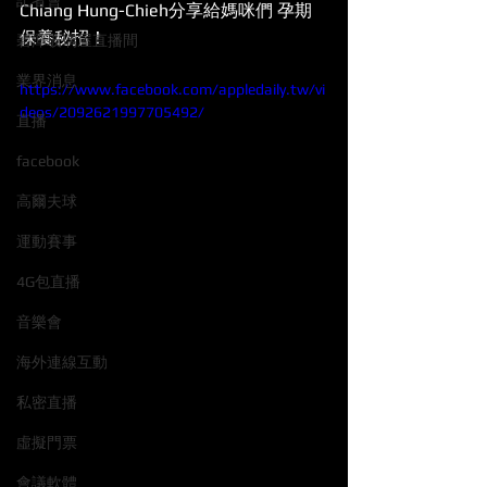
記者會
Chiang Hung-Chieh分享給媽咪們 孕期
保養秘招！
碧潭玻璃屋直播間
業界消息
https://www.facebook.com/appledaily.tw/vi
deos/2092621997705492/
直播
facebook
高爾夫球
運動賽事
4G包直播
音樂會
海外連線互動
私密直播
虛擬門票
會議軟體