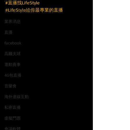
記者會
#直播找LifeStyle
#LifeStyle給你最專業的直播
碧潭玻璃屋直播間
業界消息
直播
facebook
高爾夫球
運動賽事
4G包直播
音樂會
海外連線互動
私密直播
虛擬門票
會議軟體