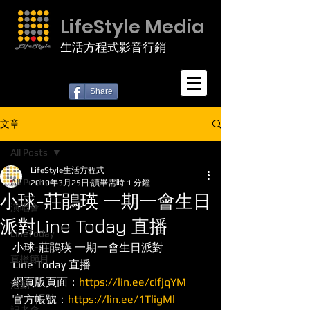
LifeStyle Media
生活方程式影音行銷
Share
文章
All Posts
LifeStyle生活方程式
All Posts
2019年3月25日
讀畢需時 1 分鐘
小球-莊鵑瑛 一期一會生日
演唱會
派對Line Today 直播
LineToday
小球-莊鵑瑛 一期一會生日派對
直播節目
Line Today 直播
網頁版頁面：
https://lin.ee/cIfjqYM
活動
官方帳號：
https://lin.ee/1TligMl