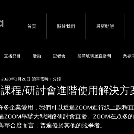
a
首頁
關於我們
最新動態
直播節目
活動
記者會
碧潭玻璃屋直播間
業界
2020年3月20日
讀畢需時 1 分鐘
賽事
4G包直播
音樂會
海外連線互動
私密直播
上課程/研討會進階使用解決方
受許多企業愛用，我們可以透過ZOOM進行線上課程
過ZOOM舉辦大型網路研討會直播。ZOOM在眾多
與整合度而言，普遍優於其他的競爭者。