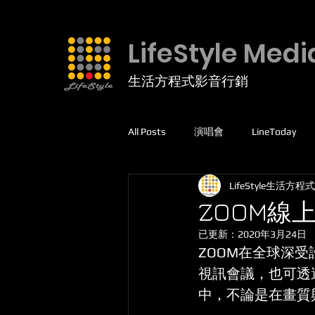
LifeStyle Medi
生活方程式影音行銷
All Posts
演唱會
LineToday
LifeStyle生活方程式
facebook
高爾夫球
運動
ZOOM線
已更新：
2020年3月24日
線上課程
5G專網
ZOOM在全球深
視訊會議，也可透
中，不論是在畫質