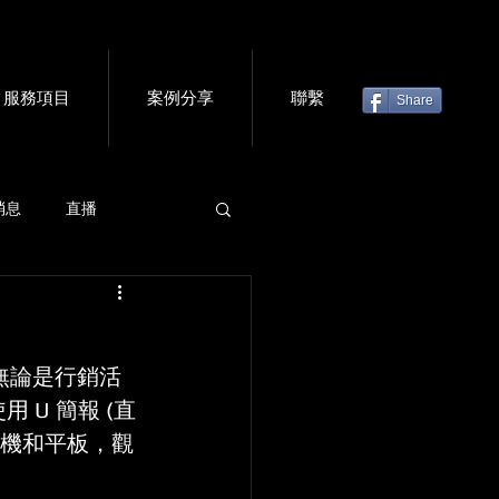
服務項目
案例分享
聯繫
Share
消息
直播
虛擬門票
會議軟體
，無論是行銷活
U 簡報 (直
、手機和平板，觀