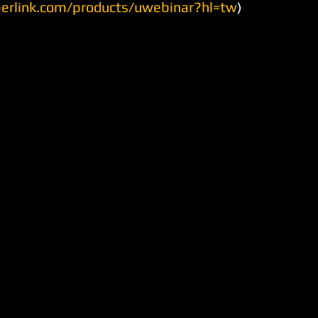
yberlink.com/products/uwebinar?hl=tw
)