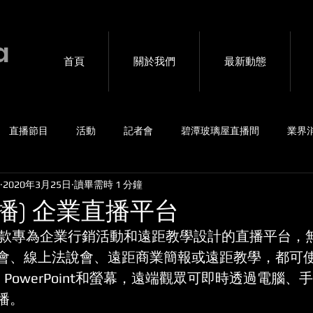
a
首頁
關於我們
最新動態
直播節目
活動
記者會
碧潭玻璃屋直播間
業界
2020年3月25日
讀畢需時 1 分鐘
賽事
4G包直播
音樂會
海外連線互動
私密直播
直播) 企業直播平台
 為一款專為企業行銷活動和遠距教學設計的直播平台
、線上法說會、遠距商業簡報或遠距教學，都可使用 
、PowerPoint和螢幕，遠端觀眾可即時透過電腦
播。