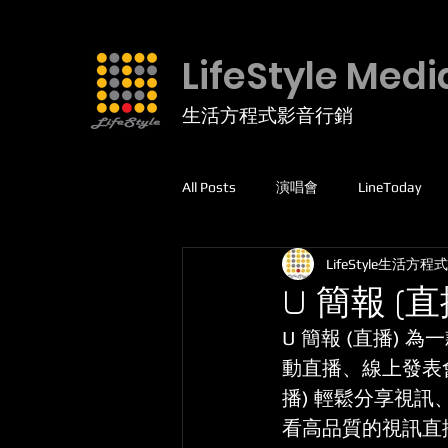
LifeStyle Medi
生活方程式影音行銷
All Posts
演唱會
LineToday
LifeStyle生活方程式
facebook
高爾夫球
運動
U 簡報 (
U 簡報 (直播)
線上課程
5G專網
動直播、線上發表會
播) 輕鬆分享視訊
看高品質的視訊直