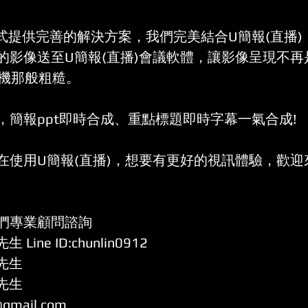
生活方程式提供完善的解決方案，我們完美結合U簡報(直播
的影像送至
U簡報(直播)
會議軟體，讓影像呈現不再
影機那般粗糙。
，簡報ppt即時合成、重點標題即時字幕一氣合成!
在使用
U簡報(直播)
，想要有更好的視訊體驗，歡迎
們專業顧問諮詢
林先生 
Line ID:chunlin0912
張先生 
鄭先生 
@gmail.com 