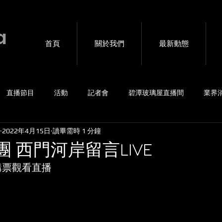
a
首頁
關於我們
最新動態
直播節目
活動
記者會
碧潭玻璃屋直播間
業界
2022年4月15日
讀畢需時 1 分鐘
賽事
4G包直播
音樂會
海外連線互動
私密直播
樂團 西門河岸留言LIVE
上購票觀看直播