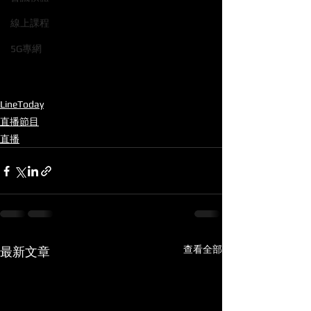
線上課程
5G專網
LineToday
直播節目
直播
查看全部
最新文章