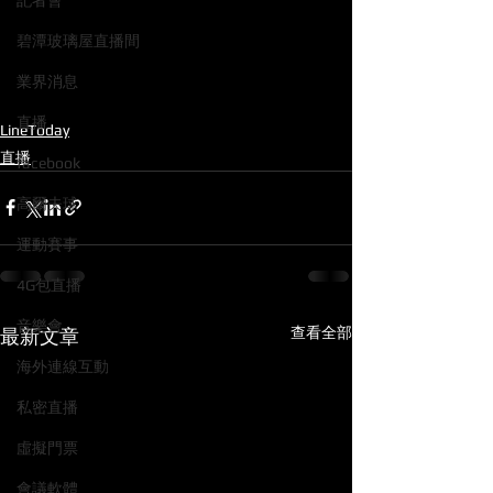
記者會
碧潭玻璃屋直播間
業界消息
直播
LineToday
直播
facebook
高爾夫球
運動賽事
4G包直播
音樂會
查看全部
最新文章
海外連線互動
私密直播
虛擬門票
會議軟體