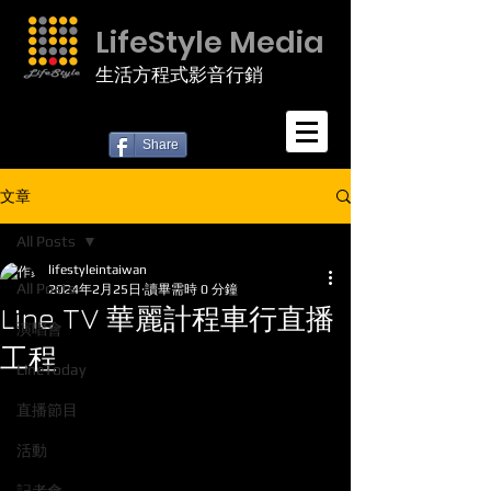
LifeStyle Media
生活方程式影音行銷
Share
文章
All Posts
lifestyleintaiwan
All Posts
2024年2月25日
讀畢需時 0 分鐘
Line TV 華麗計程車行直播
演唱會
工程
LineToday
直播節目
活動