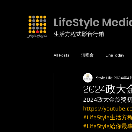
LifeStyle Medi
生活方程式影音行銷
All Posts
演唱會
LineToday
Style Life
2024年4
facebook
高爾夫球
運動
2024政
2024政大金旋獎初
線上課程
5G專網
https://youtube.
#LifeStyle生活方
#LifeStyle給