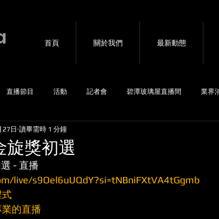
a
首頁
關於我們
最新動態
直播節目
活動
記者會
碧潭玻璃屋直播間
業界
月27日
讀畢需時 1 分鐘
賽事
4G包直播
音樂會
海外連線互動
私密直播
大金旋獎初選
選 - 直播
com/live/s9Oel6uUQdY?si=tNBniFXtVA4tGgmb
程式
你最專業的直播