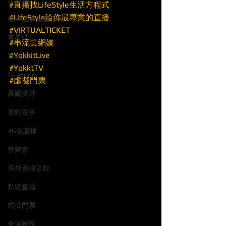
記者會
#直播找LifeStyle生活方程式
#LifeStyle給你最專業的直播
碧潭玻璃屋直播間
#VIRTUALTICKET
業界消息
#串流雲網媒
#YokkitLive
直播
#YokktTV
facebook
#虛擬門票
高爾夫球
運動賽事
4G包直播
音樂會
海外連線互動
私密直播
虛擬門票
會議軟體