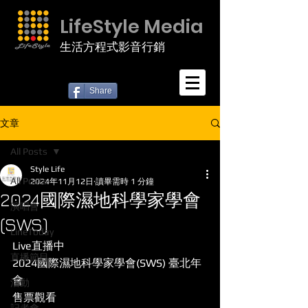
LifeStyle Media
生活方程式影音行銷
Share
文章
All Posts
Style Life
All Posts
2024年11月12日
讀畢需時 1 分鐘
2024國際濕地科學家學會
演唱會
(SWS)
LineToday
Live直播中
直播節目
2024國際濕地科學家學會(SWS) 臺北年
會
活動
售票觀看