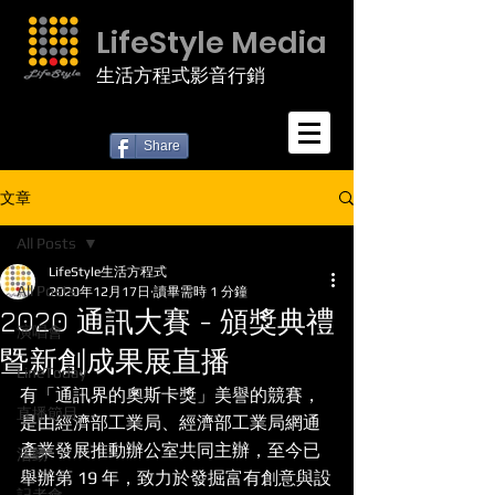
LifeStyle Media
生活方程式影音行銷
Share
文章
All Posts
LifeStyle生活方程式
All Posts
2020年12月17日
讀畢需時 1 分鐘
2020 通訊大賽 - 頒獎典禮
演唱會
暨新創成果展直播
LineToday
有「通訊界的奧斯卡獎」美譽的競賽，
直播節目
是由經濟部工業局、經濟部工業局網通
產業發展推動辦公室共同主辦，至今已
活動
舉辦第 19 年，致力於發掘富有創意與設