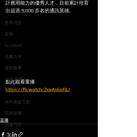
記者會
計應用能力的優秀人才，目前累計培育
出超過 9,000 多名的通訊英雄。 
碧潭玻璃屋直播間
業界消息
直播
facebook
高爾夫球
運動賽事
4G包直播
點此觀看重播
https://fb.watch/2qvAs6qfiL/
音樂會
海外連線互動
私密直播
直播
虛擬門票
會議軟體