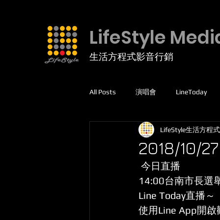
LifeStyle Medi
生活方程式影音行銷
All Posts
演唱會
LineToday
LifeStyle生活方程式
facebook
高爾夫球
運動
2018/1
 今日直播
線上課程
5G專網
14:00台南市長
Line Today直播～
使用Line App開