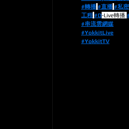
#轉播
#直播
#私
工程
#D
-Live轉播 
#串流雲網媒
#YokkitLive
#YokkitTV