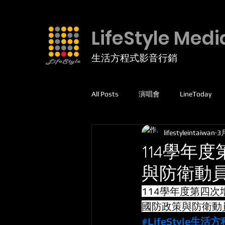
LifeStyle Medi
生活方程式影音行銷
All Posts
演唱會
LineToday
lifestyleintaiwan
3
facebook
高爾夫球
運動
114學年
與防衛動
線上課程
5G專網
114學年度第四
國防政策與防衛動
#LifeStyle生活