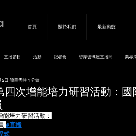
a
首頁
關於我們
最新動態
直播節目
活動
記者會
碧潭玻璃屋直播間
業界
月5日
讀畢需時 1 分鐘
賽事
4G包直播
音樂會
海外連線互動
私密直播
度第四次增能培力研習活動：國
員
次增能培力研習活動：
員 
#直播
方程式