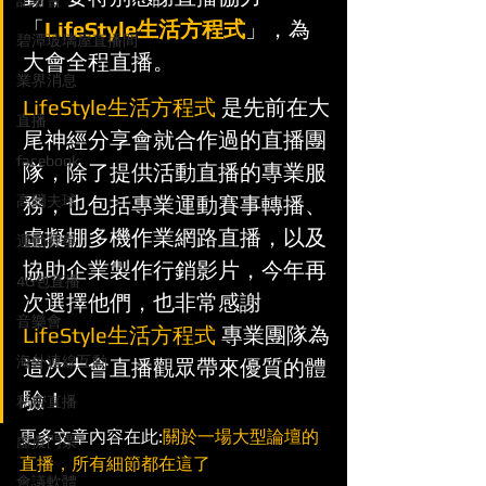
記者會
「
LifeStyle生活方程式
」，為
碧潭玻璃屋直播間
大會全程直播。
業界消息
LifeStyle生活方程式
 是先前在大
直播
尾神經分享會就合作過的直播團
facebook
隊，除了提供活動直播的專業服
高爾夫球
務，也包括專業運動賽事轉播、
虛擬棚多機作業網路直播，以及
運動賽事
協助企業製作行銷影片，今年再
4G包直播
次選擇他們，也非常感謝 
音樂會
LifeStyle生活方程式
 專業團隊為
海外連線互動
這次大會直播觀眾帶來優質的體
驗！
私密直播
更多文章內容在此:
關於一場大型論壇的
虛擬門票
直播，所有細節都在這了
會議軟體