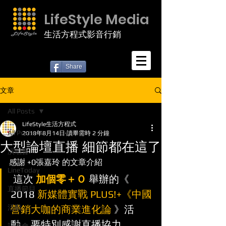
LifeStyle Media
生活方程式影音行銷
Share
文章
All Posts
LifeStyle生活方程式
All Posts
2018年8月14日
讀畢需時 2 分鐘
大型論壇直播 細節都在這了
演唱會
感謝 +0張嘉玲 的文章介紹
LineToday
 這次 
加個零＋Ｏ
 舉辦的《 
直播節目
2018 
新媒體實戰 PLUS!+《中國
活動
營銷大咖的商業進化論
 》活
動，要特別感謝直播協力