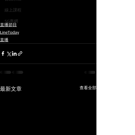
線上課程
5G專網
直播節目
LineToday
直播
查看全部
最新文章