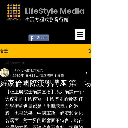
LifeStyle Media
生活方程式影音行銷
Share
文章
All Posts
LifeStyle生活方程式
All Posts
2020年10月29日
讀畢需時 1 分鐘
羅家倫國際漢學講座 第一場
演唱會
【杜正勝院士演講直播】系列演講(一)：
LineToday
大歷史的中國速寫—中國歷史的骨架 任
何學術的進展都是「重新認識」的過
直播節目
程，也是結果，中國軍政、經濟和文化
活動
各層面，對世界的影響固不待言，站在
台灣的立場，不論你喜不喜歡，客觀的