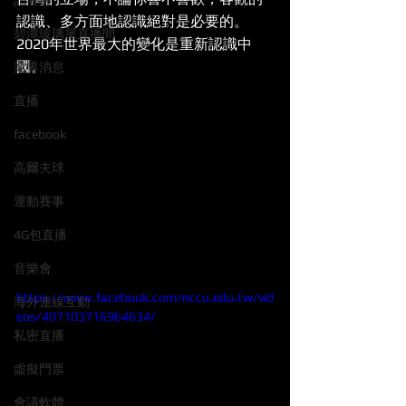
記者會
認識、多方面地認識絕對是必要的。
碧潭玻璃屋直播間
2020年世界最大的變化是重新認識中
國。
業界消息
直播
facebook
高爾夫球
運動賽事
4G包直播
音樂會
https://www.facebook.com/nccu.edu.tw/vid
海外連線互動
eos/407103716964634/
私密直播
虛擬門票
會議軟體