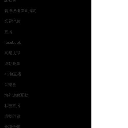
記者會
碧潭玻璃屋直播間
業界消息
直播
facebook
高爾夫球
運動賽事
4G包直播
音樂會
海外連線互動
私密直播
虛擬門票
會議軟體