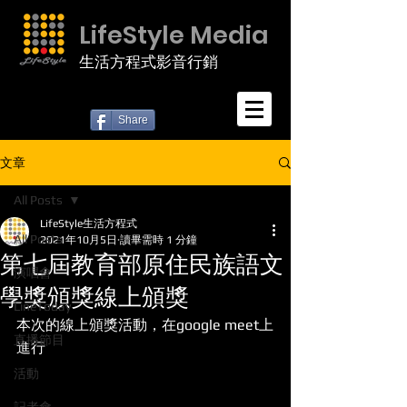
LifeStyle Media
生活方程式影音行銷
Share
文章
All Posts
LifeStyle生活方程式
All Posts
2021年10月5日
讀畢需時 1 分鐘
第七屆教育部原住民族語文
演唱會
學獎頒獎線上頒獎
LineToday
本次的線上頒獎活動，在google meet上
直播節目
進行
活動