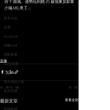
記者會
何？ 跟風、借勢玩到精 の 最強東昊影業
小編 UG 來了
碧潭玻璃屋直播間
業界消息
直播
facebook
高爾夫球
運動賽事
直播
4G包直播
音樂會
海外連線互動
私密直播
查看全部
虛擬門票
最新文章
會議軟體