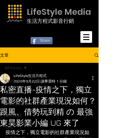
LifeStyle Media
生活方程式影音行銷
Share
文章
All Posts
LifeStyle生活方程式
All Posts
2020年9月22日
讀畢需時 1 分鐘
私密直播-疫情之下，獨立
演唱會
電影的社群產業現況如何？
LineToday
跟風、借勢玩到精 の 最強
直播節目
東昊影業小編 UG 來了
活動
疫情之下，獨立電影的社群產業現況如