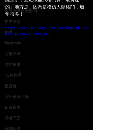
記者會
的」地方是，因為是模仿人類格鬥，眉
碧潭玻璃屋直播間
角很多！
業界消息
https://www.facebook.com/limitleeiqrbl/vide
直播
os/1042037975971700/
facebook
高爾夫球
運動賽事
4G包直播
音樂會
海外連線互動
私密直播
虛擬門票
會議軟體