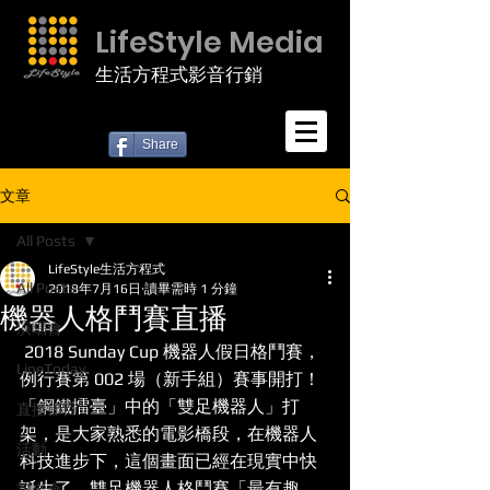
LifeStyle Media
生活方程式影音行銷
Share
文章
All Posts
LifeStyle生活方程式
All Posts
2018年7月16日
讀畢需時 1 分鐘
機器人格鬥賽直播
演唱會
 2018 Sunday Cup 機器人假日格鬥賽，
LineToday
例行賽第 002 場（新手組）賽事開打！
「鋼鐵擂臺」中的「雙足機器人」打
直播節目
架，是大家熟悉的電影橋段，在機器人
活動
科技進步下，這個畫面已經在現實中快
誕生了，雙足機器人格鬥賽「最有趣