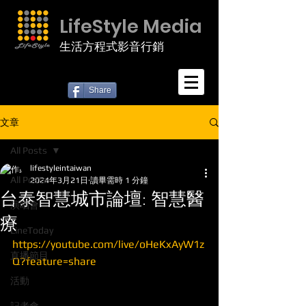
LifeStyle Media
生活方程式影音行銷
Share
文章
All Posts
lifestyleintaiwan
All Posts
2024年3月21日
讀畢需時 1 分鐘
台泰智慧城市論壇: 智慧醫
演唱會
療
LineToday
https://youtube.com/live/oHeKxAyW1z
直播節目
Q?feature=share
活動