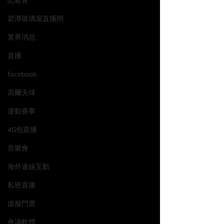
記者會
碧潭玻璃屋直播間
業界消息
直播
facebook
高爾夫球
運動賽事
4G包直播
音樂會
海外連線互動
私密直播
虛擬門票
會議軟體