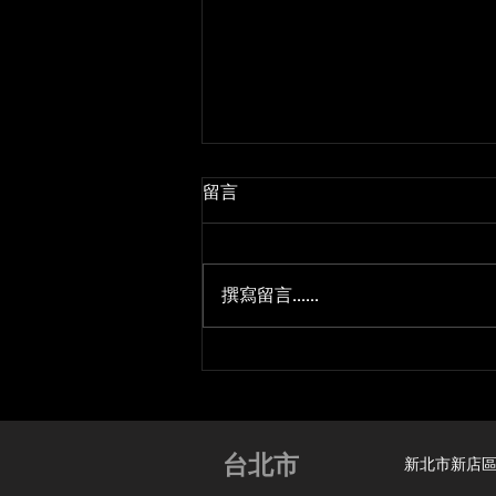
留言
撰寫留言......
Rock'n'Roll 搖滾路跑
RUNNING SERIES TAIPEI
台北市
新北市新店區安興路