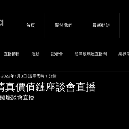
a
首頁
關於我們
最新動態
直播節目
活動
記者會
碧潭玻璃屋直播間
業界
2022年1月3日
讀畢需時 1 分鐘
賽事
4G包直播
音樂會
海外連線互動
私密直播
馬清真價值鏈座談會直播
值鏈座談會直播