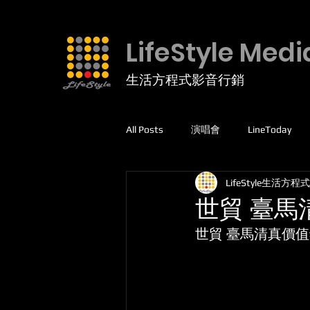
LifeStyle Medi
生活方程式影音行銷
All Posts
演唱會
LineToday
LifeStyle生活方程式
facebook
高爾夫球
運動
世貿 臺
世貿 臺馬清真價
線上課程
5G專網