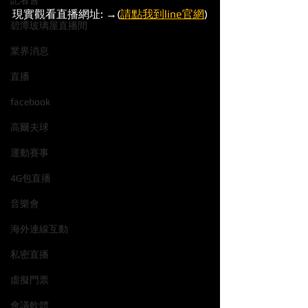
記者會
現實觀看直播網址: →(
請點我到line官網
)
碧潭玻璃屋直播間
業界消息
直播
facebook
高爾夫球
運動賽事
4G包直播
音樂會
海外連線互動
私密直播
虛擬門票
會議軟體