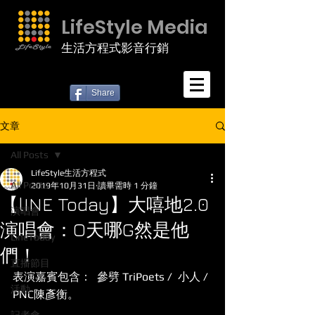
LifeStyle Media
生活方程式影音行銷
Share
文章
All Posts
LifeStyle生活方程式
All Posts
2019年10月31日
讀畢需時 1 分鐘
【lINE Today】大嘻地2.0
演唱會
演唱會：O天哪G然是他
LineToday
們！
直播節目
表演嘉賓包含：  參劈 TriPoets /  小人 / 
活動
PNC陳彥衡。   