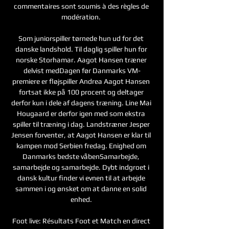
commentaires sont soumis à des règles de 
modération. 

Som juniorspiller tørnede hun ud for det 
danske landshold. Til daglig spiller hun for 
norske Storhamar. Aagot Hansen træner 
delvist medDagen før Danmarks VM-
premiere er fløjspiller Andrea Aagot Hansen 
fortsat ikke på 100 procent og deltager 
derfor kun i dele af dagens træning. Line Mai 
Hougaard er derfor igen med som ekstra 
spiller til træning i dag. Landstræner Jesper 
Jensen forventer, at Aagot Hansen er klar til 
kampen mod Serbien fredag. Enighed om 
Danmarks bedste våbenSamarbejde, 
samarbejde og samarbejde. Dybt indgroet i 
dansk kultur finder vi evnen til at arbejde 
sammen i og ønsket om at danne en solid 
enhed. 

Foot live: Résultats Foot et Match en direct 