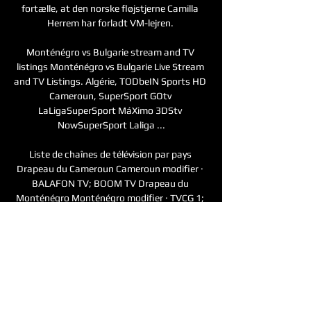
fortælle, at den norske fløjstjerne Camilla 
Herrem har forladt VM-lejren. 

Monténégro vs Bulgarie stream and TV 
listings Monténégro vs Bulgarie Live Stream 
and TV Listings. Algérie, TODbeIN Sports HD 
Cameroun, SuperSport GOtv 
LaLigaSuperSport MáXimo 3DStv 
NowSuperSport Laliga ...

Liste de chaînes de télévision par pays 
Drapeau du Cameroun Cameroun modifier · 
BALAFON TV; BOOM TV Drapeau du 
Monténégro Monténégro modifier · TVCG 1; 
TVCG 2; TVCG Sat; Vijesti ...

Monténégro - Lituanie en direct 777score.cm 
Par ailleurs, le site Domain invite tous les 
fans de football à suivre le match, à regarder 
le sport en direct et le live streaming avec les 
statistiques les ...
