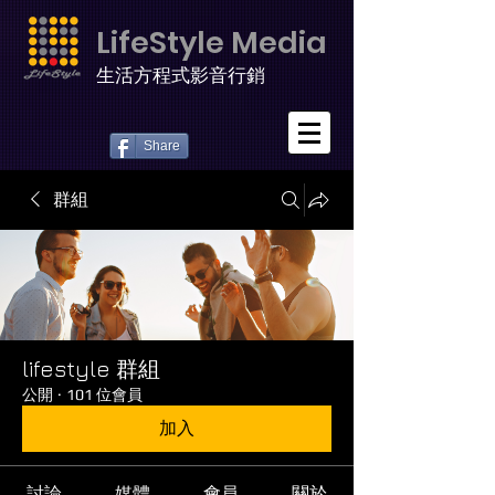
LifeStyle Media
生活方程式影音行銷
Share
群組
lifestyle 群組
公開
·
101 位會員
加入
討論
媒體
會員
關於