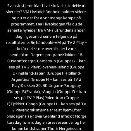
Svensk stjerne klar til at skrive historieHvad 
sker der? VM i kvindehåndbold buldrer videre, 
og nu er der for alvor mange kampe på 
programmet. Her i livebloggen får du de 
seneste nyheder fra VM-slutrundens anden 
dag, ligesom vi senere følger op på 
resultaterne. Se håndbold-VM på TV 2 Play – 
du får det store overblik her i vores 
sendeplan. Dagens program:Klokken 18. 
00:Montenegro-Cameroun (Gruppe B – kan 
ses på TV 2 Play)Slovenien-Island (Gruppe 
D)Tyskland-Japan (Gruppe F)Holland-
Argentina (Gruppe H – kan ses på TV 2 
Play)Klokken 20. 30:Ungarn-Paraguay 
(Gruppe B)Frankrig-Angola (Gruppe D – kan 
ses på TV 2 Play)Polen-Iran (Gruppe 
F)Tjekkiet-Congo (Gruppe H – kan ses på TV 
2 Play)Norsk stjerne er rejst hjemEfter 
onsdagens sejr over Grønland afholdt Norge 
torsdag formiddag en presseseance, og her 
kunne landstræner Thorir Hergeirsson 