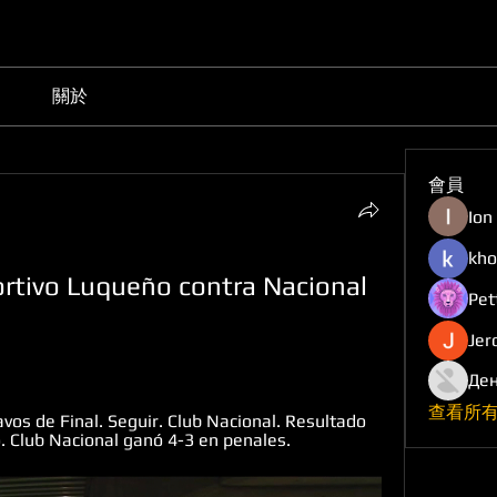
關於
會員
Ion
kho
ortivo Luqueño contra Nacional 
Pet
Jer
Ден
查看所有
os de Final. Seguir. Club Nacional. Resultado 
o. Club Nacional ganó 4-3 en penales.