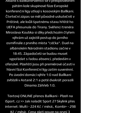
Albánii s BallkaniPlzeňští se v předposledním 
pátém kole skupinové fáze Evropské 
konferenční ligy utkají s kosovským Ballkani. 
Čtvrteční zápas se měl původně uskutečnit v 
Prištině, ale kvůli špatnému stavu hřiště ho 
UEFA přesunula do Tirany. Svěřenci trenéra 
Miroslava Koubka si díky předchozím čtyřem 
výhrám už zajistili postup do jarního 
osmifinále z prvního místa "céčka". Duel na 
albánském Národním stadionu začne v 
18:45. Západočeši se budou muset 
vypořádat s řadou absencí, především v 
ofenzivě. Plzeňští jsou při premiérové účasti v 
hlavní fázi Konferenční ligy zatím suverénní. 
Po úvodní domácí výhře 1:0 nad Ballkani 
zvítězili v Astaně 2:1 a poté dvakrát porazili 
Dinamo Záhřeb 1:0. 

Textový ONLINE přenos Ballkani - Plzeň na 
iSport. cz >> Jak naladit Sport 2? Skylink přes 
internet: Multi - 224 Kč / měsíc, Kombi+ - 298 
Kč / měsíc. Cena platí pouze na první 3 