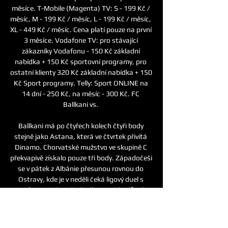
měsíce. T-Mobile (Magenta) TV: S - 199 Kč / 
měsíc, M - 199 Kč / měsíc, L - 199 Kč / měsíc, 
XL - 449 Kč / měsíc. Cena platí pouze na první 
3 měsíce. Vodafone TV: pro stávající 
zákazníky Vodafonu - 150 Kč základní 
nabídka + 150 Kč sportovní programy, pro 
ostatní klienty 320 Kč základní nabídka + 150 
Kč Sport programy. Telly: Sport ONLINE na 
14 dní - 250 Kč, na měsíc - 300 Kč. FC 
Ballkani vs. 

Ballkani má po čtyřech kolech čtyři body 
stejně jako Astana, která ve čtvrtek přivítá 
Dinamo. Chorvatské mužstvo ve skupině C 
překvapivě získalo pouze tři body. Západočeši 
se v pátek z Albánie přesunou rovnou do 
Ostravy, kde je v neděli čeká ligový duel s 
Baníkem. "Máme čtyři výhry a 12 bodů, ale 
chceme zvládnout i zápas v Tiraně. Utkání s 
Baníkem je pro nás důležité, ale je až tři dny 
po Ballkani. Teď chceme uspět znovu v 