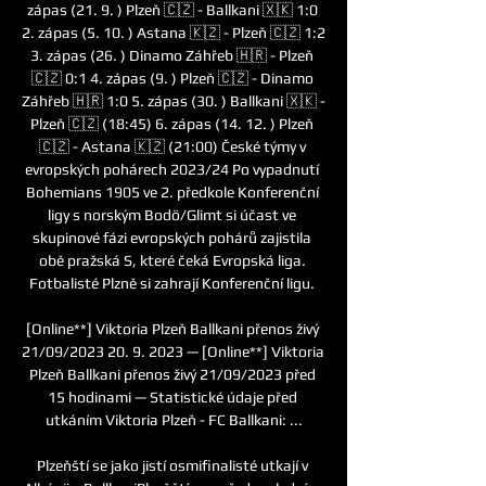
zápas (21. 9. ) Plzeň 🇨🇿 - Ballkani 🇽🇰 1:0 
2. zápas (5. 10. ) Astana 🇰🇿 - Plzeň 🇨🇿 1:2 
3. zápas (26. ) Dinamo Záhřeb 🇭🇷 - Plzeň 
🇨🇿 0:1 4. zápas (9. ) Plzeň 🇨🇿 - Dinamo 
Záhřeb 🇭🇷 1:0 5. zápas (30. ) Ballkani 🇽🇰 - 
Plzeň 🇨🇿 (18:45) 6. zápas (14. 12. ) Plzeň 
🇨🇿 - Astana 🇰🇿 (21:00) České týmy v 
evropských pohárech 2023/24 Po vypadnutí 
Bohemians 1905 ve 2. předkole Konferenční 
ligy s norským Bodö/Glimt si účast ve 
skupinové fázi evropských pohárů zajistila 
obě pražská S, které čeká Evropská liga. 
Fotbalisté Plzně si zahrají Konferenční ligu. 

[Online**] Viktoria Plzeň Ballkani přenos živý 
21/09/2023 20. 9. 2023 — [Online**] Viktoria 
Plzeň Ballkani přenos živý 21/09/2023 před 
15 hodinami — Statistické údaje před 
utkáním Viktoria Plzeň - FC Ballkani: ...

Plzeňští se jako jistí osmifinalisté utkají v 