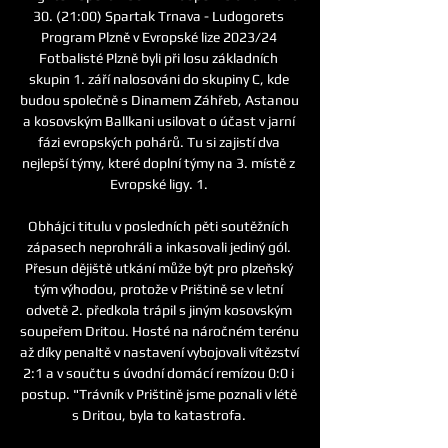
30. (21:00) Spartak Trnava - Ludogorets 
Program Plzně v Evropské lize 2023/24 
Fotbalisté Plzně byli při losu základních 
skupin 1. září nalosováni do skupiny C, kde 
budou společně s Dinamem Záhřeb, Astanou 
a kosovským Ballkani usilovat o účast v jarní 
fázi evropských pohárů. Tu si zajistí dva 
nejlepší týmy, které doplní týmy na 3. místě z 
Evropské ligy. 1. 

Obhájci titulu v posledních pěti soutěžních 
zápasech neprohráli a inkasovali jediný gól. 
Přesun dějiště utkání může být pro plzeňský 
tým výhodou, protože v Prištině se v letní 
odvetě 2. předkola trápil s jiným kosovským 
soupeřem Dritou. Hosté na náročném terénu 
až díky penaltě v nastavení vybojovali vítězství 
2:1 a v součtu s úvodní domácí remízou 0:0 i 
postup. "Trávník v Prištině jsme poznali v létě 
s Dritou, byla to katastrofa. 
