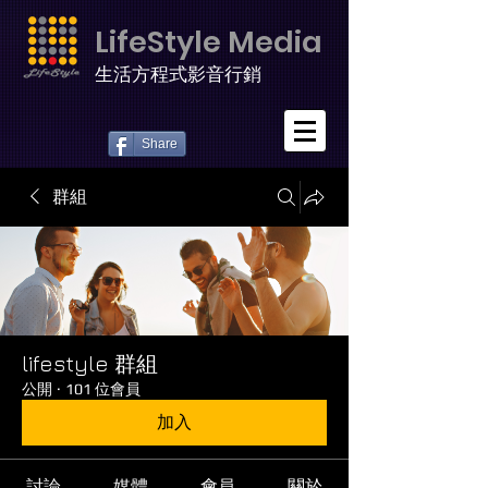
LifeStyle Media
生活方程式影音行銷
Share
群組
lifestyle 群組
公開
·
101 位會員
加入
討論
媒體
會員
關於