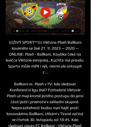
(((ŽIVÝ SPORT**))) Viktoria Plzeň Ballkani 
koukněte se živě 21. 9. 2023 — 2020 — 
ONLINE: Plzeň - Ballkani. Koubka čeká na 
lavičce Viktorie evropský…Kuchta má pravdu. 
Sparta může mířit i výš, nesmí ale ustoupit 
z ...

Ballkani vs. Plzeň v TV: kde sledovat 
Konferenční ligu živě? Fotbalisté Viktorie 
Plzeň už mají kromě jistého postupu do jarní 
části jisté i prvenství v základní skupině. 
Neporazitelnost budou nyní hájit proti 
kosovskému Ballkani. Utkání v Tiraně začíná 
ve čtvrtek 30. listopadu od 18:45. Kde 
sledovat zápas FC Ballkani - Viktoria Plzeň 