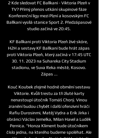
2 Kde sledovat FC Ballkani - Viktoria Plzeň v 
TV? Přímý přenos utkání skupinové fáze 
Konferenční ligy mezi Plzní a kosovským FC 
Ballkani vysílá stanice Sport 2. Předzápasové 
studio začíná ve 20:45. 

KF Ballkani proti Viktoria Plzeň živé skóre, 
H2H a sestavy KF Ballkani bude hrát zápas 
proti Viktoria Plzeň, který začíná v 17:45 UTC 
30. 11. 2023 na Suhareka City Stadium 
stadionu, ve Suva Reka městě, Kosovo. 
Zápas ...

Kouč Koubek zřejmě hodně obmění sestavu 
Viktorie. Kvůli trestu za tři žluté karty 
nenastoupí útočník Tomáš Chorý. Vinou 
zranění budou chybět i další ofenzivní hráči 
Rafiu Durosinmi, Matěj Vydra a Erik Jirka i 
obránci Václav Jemelka, Milan Havel a Luděk 
Pernica. "Honza Kliment bude útočníkem 
číslo jedna, na kterého budeme spoléhat. Ale 