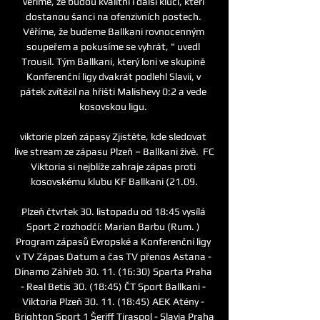
věříme, že budou kvalitní i další kluci, kteří 
dostanou šanci na ofenzivních postech. 
Věříme, že budeme Ballkani rovnocenným 
soupeřem a pokusíme se vyhrát, " uvedl 
Trousil. Tým Ballkani, který loni ve skupině 
Konferenční ligy dvakrát podlehl Slavii, v 
pátek zvítězil na hřišti Malishevy 0:2 a vede 
kosovskou ligu. 

viktorie plzeň zápasy Zjistěte, kde sledovat 
live stream ze zápasu Plzeň – Ballkani živě. ️ FC 
Viktoria si nejblíže zahraje zápas proti 
kosovskému klubu KF Ballkani (21.09.

Plzeň čtvrtek 30. listopadu od 18:45 vysílá 
Sport 2 rozhodčí: Marian Barbu (Rum. ) 
Program zápasů Evropské a Konferenční ligy 
v TV Zápas Datum a čas TV přenos Astana - 
Dinamo Záhřeb 30. 11. (16:30) Sparta Praha 
- Real Betis 30. (18:45) ČT Sport Ballkani - 
Viktoria Plzeň 30. 11. (18:45) AEK Atény - 
Brighton Sport 1 Šeriff Tiraspol - Slavia Praha 