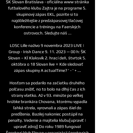
ŠK Slovan Bratislava - oficiálna www stránka 
futbalového klubu Zajtra je na programe 5. 
skupinový zápas EKL, pozrite si to 
najdôležitejšie z predzápasovej tlačovej 
konferencie a tréningu na Faerských 
ostrovoch. Sledujte náš ...

LOSC Lille naživo 9 novembra 2023 LIVE | 
Group - Irish Dance 9. 11. 2023 — 00 h: ŠK 
Slovan – KÍ Klaksvík 2. hrací deň, štvrtok 5. 
októbra o 18 Slovan live ⭐ Kde sledovať 
zápas skupiny A actualTime? ' - ' + ...

Hosťom sa podarilo na začiatku druhého 
polčasu znížiť, no to bolo na dlhý čas z ich 
strany všetko. Až v 93. minúte po veľkej 
hrúbke brankára Chovana, ktorému vypadla 
ľahká strela, vyrovnali a zápas išiel do 
predĺženia. Bazilej nakoniec postúpil na 
penalty. Vedenie a majitelia klubu[upraviť | 
upraviť zdroj] Do roku 1989 fungoval 
Športový klub Slovan v organizácii športových 