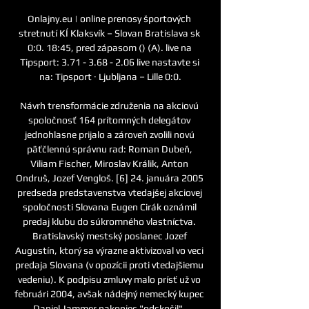
Onlajny.eu | online prenosy športových 
stretnutí KÍ Klaksvík – Slovan Bratislava sk 
0:0. 18:45, pred zápasom () (A). live na 
Tipsport: 3.71 - 3.68 - 2.06 live nastavte si 
na: Tipsport · Ljubljana – Lille 0:0.

Návrh trensformácie združenia na akciovú 
spoločnosť 164 prítomných delegátov 
jednohlasne prijalo a zároveň zvolili novú 
päťčlennú správnu rad: Roman Dubeň, 
Viliam Fischer, Miroslav Králik, Anton 
Ondruš, Jozef Vengloš. [6] 24. januára 2005 
predseda predstavenstva vtedajšej akciovej 
spoločnosti Slovana Eugen Cirák oznámil 
predaj klubu do súkromného vlastníctva. 
Bratislavský mestský poslanec Jozef 
Augustín, ktorý sa výrazne aktivizoval vo veci 
predaja Slovana (v opozícii proti vtedajšiemu 
vedeniu). K podpisu zmluvy malo prísť už vo 
februári 2004, avšak nádejný nemecký kupec 
Daniel Jammer nakoniec "odskočil". 
