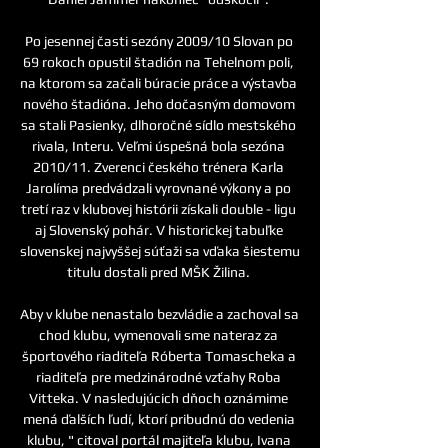
Po jesennej časti sezóny 2009/10 Slovan po 
69 rokoch opustil štadión na Tehelnom poli, 
na ktorom sa začali búracie práce a výstavba 
nového štadióna. Jeho dočasným domovom 
sa stali Pasienky, dlhoročné sídlo mestského 
rivala, Interu. Veľmi úspešná bola sezóna 
2010/11. Zverenci českého trénera Karla 
Jarolíma predvádzali vyrovnané výkony a po 
tretí raz v klubovej histórii získali double - ligu 
aj Slovenský pohár. V historickej tabuľke 
slovenskej najvyššej súťaži sa vďaka šiestemu 
titulu dostali pred MŠK Žilina. 

Aby v klube nenastalo bezvládie a zachoval sa 
chod klubu, vymenovali sme nateraz za 
športového riaditeľa Róberta Tomascheka a 
riaditeľa pre medzinárodné vzťahy Roba 
Vitteka. V nasledujúcich dňoch oznámime 
mená ďalších ľudí, ktorí pribudnú do vedenia 
klubu, " citoval portál majiteľa klubu, Ivana 