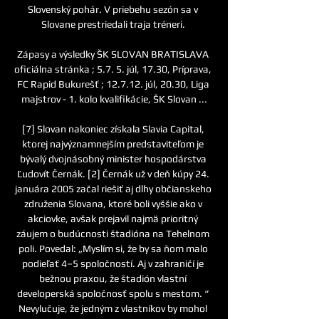
Slovenský pohár. V priebehu sezón sa v 
Slovane prestriedali traja tréneri. 

Zápasy a výsledky ŠK SLOVAN BRATISLAVA 
oficiálna stránka ; 5.7. 5. júl, 17.30, Príprava, 
FC Rapid Bukurešť ; 12.7.12. júl, 20.30, Liga 
majstrov - 1. kolo kvalifikácie, ŠK Slovan ...

[7] Slovan nakoniec získala Slavia Capital, 
ktorej najvýznamnejším predstaviteľom je 
bývalý dvojnásobný minister hospodárstva 
Ľudovít Černák. [2] Černák už v deň kúpy 24. 
januára 2005 začal riešiť aj dlhy občianskeho 
združenia Slovana, ktoré boli vyššie ako v 
akciovke, avšak prejavil najmä prioritný 
záujem o budúcnosti štadióna na Tehelnom 
poli. Povedal: „Myslím si, že by sa ňom malo 
podieľať 4–5 spoločností. Aj v zahraničí je 
bežnou praxou, že štadión vlastní 
developerská spoločnosť spolu s mestom. “ 
Nevylučuje, že jedným z vlastníkov by mohol 