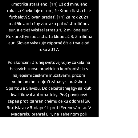
Kmotríka staršieho. [14] Už od minulého 
roka sa špekuluje o tom, že Kmotrík st. chce 
futbalový Slovan predať. [11] Za rok 2021 
mal Slovan tržby viac ako pätnásť miliónov 
eur, ale tiež vykázal stratu 1, 2 milióna eur. 
Rok predtým bola strata klubu až 3, 2 milióna 
eur. Slovan vykazuje záporné čísla trvale od 
roku 2017. 

Po skončení Druhej svetovej vojny čakala na 
belasých znovu pravidelná konfrontácia s 
najlepšími českými mužstvami, pričom 
vrcholom boli najmä zápasy s pražskou 
Spartou a Slaviou. Do celoštátnej ligy sa klub 
kvalifikoval automaticky. Prvý povojnový 
zápas proti zahraničnému celku odohral ŠK 
Bratislava v Budapešti proti Ferencvárosu. V 
Maďarsku prehral 0:1, na Tehelnom poli 
zvíťazil pred 20-tisíc divákmi 2:1. Pred 
rovnakou návštevou porazil výsledkom 3:1 aj 
anglický profesionálny klub Derby County. 
