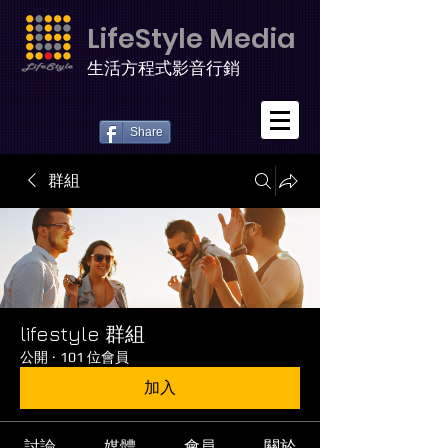
LifeStyle Media
生活方程式影音行銷
Share
群組
lifestyle 群組
公開
·
101 位會員
加入
討論
媒體
會員
關於