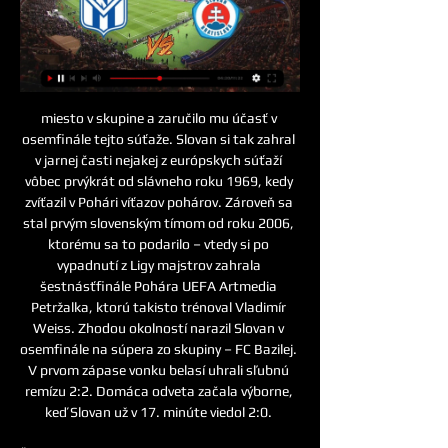
miesto v skupine a zaručilo mu účasť v 
osemfinále tejto súťaže. Slovan si tak zahral 
v jarnej časti nejakej z európskych súťaží 
vôbec prvýkrát od slávneho roku 1969, kedy 
zvíťazil v Pohári víťazov pohárov. Zároveň sa 
stal prvým slovenským tímom od roku 2006, 
ktorému sa to podarilo – vtedy si po 
vypadnutí z Ligy majstrov zahrala 
šestnásťfinále Pohára UEFA Artmedia 
Petržalka, ktorú takisto trénoval Vladimír 
Weiss. Zhodou okolností narazil Slovan v 
osemfinále na súpera zo skupiny – FC Bazilej. 
V prvom zápase vonku belasí uhrali sľubnú 
remízu 2:2. Domáca odveta začala výborne, 
keď Slovan už v 17. minúte viedol 2:0. 
