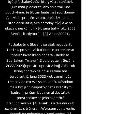
byť aj futbalový zväz, ktorý včera navštívil. 
„Pre mňa je dôležité, aby bolo zmluvne 
podchytené, že Slovan bude mať svoj domov. 
A nevidím problém v tom, prečo by nemohol 
štadión slúžiť aj ako národný. “[2] Ako sa 
ukázalo neskôr, dlhy Slovana boli v roku 2005 
štvrť miliardy korún. [8] V lete 2008 Ľ. 

Futbalovému Slovanu sa však nepodarilo 
tretí raz po sebe získať double po prehre vo 
finále Slovenského pohára v derby so 
Spartakom Trnava 1:2 po predĺžení. Sezóna 
2022/2023[upraviť | upraviť zdroj] Začiatok 
letnej prípravy na novú sezónu bol 
turbulentný. júna 2022 klub zverejnil, že 
tréner Vladimír Weiss st. končí. Dôvodom 
mala byť jeho nespokojnosť s hráčskym 
kádrom, pričom klub nemal dostatok 
prostriedkov na jeho okamžité 
prebudovávanie. [4] Avšak už o dva dni klub 
oznámil, že s trénerom Weissom sa nakoniec 
dohodli na pokračovaní spolupráce. [5] 