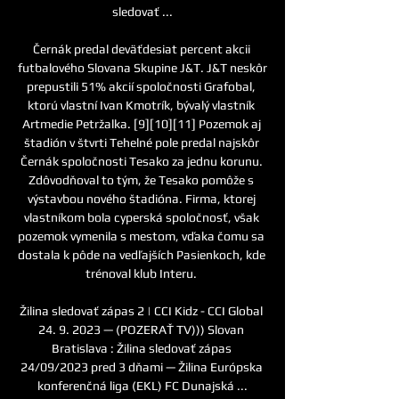
sledovať ...

Černák predal deväťdesiat percent akcii 
futbalového Slovana Skupine J&T. J&T neskôr 
prepustili 51% akcií spoločnosti Grafobal, 
ktorú vlastní Ivan Kmotrík, bývalý vlastník 
Artmedie Petržalka. [9][10][11] Pozemok aj 
štadión v štvrti Tehelné pole predal najskôr 
Černák spoločnosti Tesako za jednu korunu. 
Zdôvodňoval to tým, že Tesako pomôže s 
výstavbou nového štadióna. Firma, ktorej 
vlastníkom bola cyperská spoločnosť, však 
pozemok vymenila s mestom, vďaka čomu sa 
dostala k pôde na vedľajších Pasienkoch, kde 
trénoval klub Interu. 

Žilina sledovať zápas 2 | CCI Kidz - CCI Global 
24. 9. 2023 — (POZERAŤ TV))) Slovan 
Bratislava : Žilina sledovať zápas 
24/09/2023 pred 3 dňami — Žilina Európska 
konferenčná liga (EKL) FC Dunajská ...
