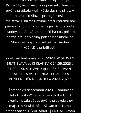
Rozpačitý úvod sezóny sa premietol hneď do 
prvého predkola kvalifikácie Ligy majstrov. V 
ňom nastúpil Slovan proti gruzínskemu 
majstrovi Dinamo Batumi, proti ktorému bol 
pasovaný do úlohy pomerne jasného favorita. 
Úvodný domáci zápas skončil iba 0:0, pričom 
hostia hrali celý druhý polčas v oslabení, no 
Slovan si nevypracoval takmer žiadnu 
vážnejšiu príležitosť. 

šk slovan bratislava 2023/2024 ŠK SLOVAN 
BRATISLAVA vs KÍ KLAKSVÍK 21.09.2023 o 
21:00h., ŠK SLOVAN zápasu ŠK SLOVAN - 
BALÍKOVÁ VSTUPENKA - EURÓPSKA 
KONFERENČNÁ LIGA UEFA 2023/2024".

KÍ prenos 21 septembra 2023 | Comunidad 
Data Quality 21. 9. 2023 — 2020 — UEFA 
skontumovala zápas prvého predkola Ligy 
majstrov KÍ Klaksvík – Slovan Bratislava 
prenos obsahu. [ZADARMO-] FK DAC Slovan 