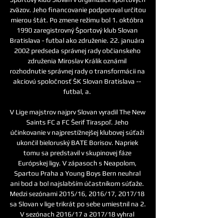
zväzov. Jeho financovanie podporoval určitou 
mierou štát. Po zmene režimu bol 1. októbra 
1990 zaregistrovný Športový klub Slovan 
Bratislava - futbal ako združenie. 22. januára 
2002 predseda správnej rady občianskeho 
združenia Miroslav Králik oznámil 
rozhodnutie správnej rady o transformácii na 
akciovú spoločnosť ŠK Slovan Bratislava -- 
futbal, a. 

V Lige majstrov najprv Slovan vyradil The New 
Saints FC a FC Šerif Tiraspoľ. Jeho 
účinkovanie v najprestížnejšej klubovej súťaži 
ukončil bieloruský BATE Borisov. Napriek 
tomu sa predstavil v skupinovej fáze 
Európskej ligy. V zápasoch s Neapolom, 
Spartou Praha a Young Boys Bern neuhral 
ani bod a bol najslabším účastníkom súťaže. 
Medzi sezónami 2015/16, 2016/17, 2017/18 
sa Slovan v lige trikrát po sebe umiestnil na 2. 
V sezónach 2016/17 a 2017/18 vyhral 