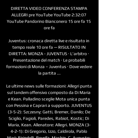
DIRETTA VIDEO CONFERENZA STAMPA 
ALLEGRI pre YouTube YouTube 2:32:07 
YouTube Pandorino Bianconero 15 ore fa 15 
ore fa

Juventus: cronaca diretta live e risultato in 
tempo reale 10 ore fa — RISULTATO IN 
DIRETTA: MONZA - JUVENTUS · L'arbitro · 
Presentazione del match · Le probabili 
formazioni di Monza – Juventus · Dove vedere 
la partita ...

Le ultime news sulle formazioni: Allegri punta 
sul tandem offensivo composto da Di Maria 
e Kean. Palladino sceglie Mota unica punta 
con Pessina e Caprari a supporto. JUVENTUS 
(3-5-2): Szczesny; Gatti, Bremer, Danilo; De 
Sciglio, Fagioli, Paredes, Rabiot, Kostic; Di 
Maria, Kean. Allenatore: Allegri. MONZA (3-
4-2-1): Di Gregorio, Izzo, Caldirola, Pablo 
Marì; Birindelli, Rovella, Machin, C. Augusto; 