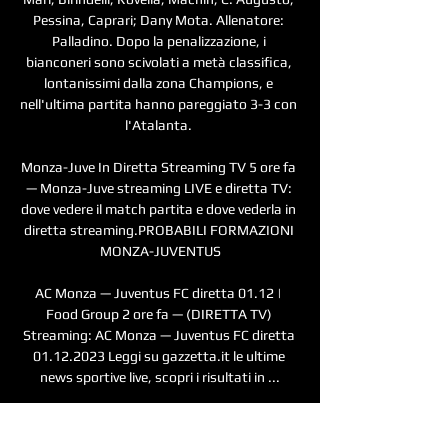
Pessina, Caprari; Dany Mota. Allenatore: 
Palladino. Dopo la penalizzazione, i 
bianconeri sono scivolati a metà classifica, 
lontanissimi dalla zona Champions, e 
nell'ultima partita hanno pareggiato 3-3 con 
l'Atalanta. 

Monza-Juve In Diretta Streaming TV 5 ore fa 
— Monza-Juve streaming LIVE e diretta TV: 
dove vedere il match partita e dove vederla in 
diretta streaming.PROBABILI FORMAZIONI 
MONZA-JUVENTUS

AC Monza — Juventus FC diretta 01.12 | 
Food Group 2 ore fa — (DIRETTA TV) 
Streaming: AC Monza — Juventus FC diretta 
01.12.2023 Leggi su gazzetta.it le ultime 
news sportive live, scopri i risultati in ...

I brianzoli di Raffaele Palladino in 
campionato non perdono da cinque partite e 