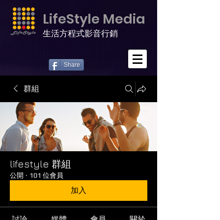
LifeStyle Media
生活方程式影音行銷
Share
群組
lifestyle 群組
公開
·
101 位會員
加入
討論
媒體
會員
關於