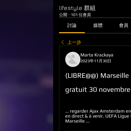
lifestyle 群組
公開
·
101 位會員
討論
媒體
會員
上一步
Marta Krackaya
2023年11月30日
(LIBRE@@) Marseille 
gratuit 30 novembr
... regarder Ajax Amsterdam en 
en direct & à venir. UEFA Ligue
Marseille ...