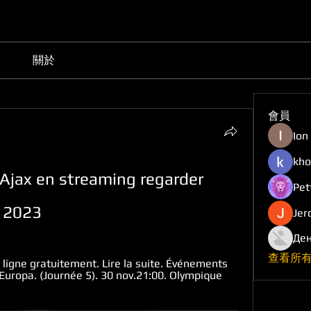
關於
會員
Ion
kho
Ajax en streaming regarder 
Pet
e 2023
Jer
Ден
查看所有
ligne gratuitement. Lire la suite. Événements 
 Europa. (Journée 5). 30 nov.21:00. Olympique 