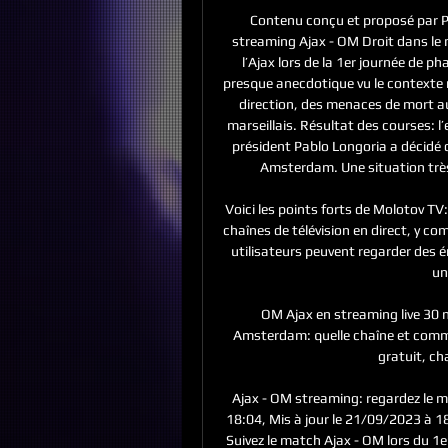
Contenu conçu et proposé par Pr
streaming Ajax - OM Droit dans le 
l’Ajax lors de la 1er journée de p
presque anecdotique vu le contexte m
direction, des menaces de mort aur
marseillais. Résultat des courses: l
président Pablo Longoria a décidé d
Amsterdam. Une situation trè
Voici les points forts de Molotov TV:
chaînes de télévision en direct, y co
utilisateurs peuvent regarder des é
un
OM Ajax en streaming live 30 n
Amsterdam: quelle chaîne et comme
gratuit, ch
Ajax - OM streaming: regardez le m
18:04, Mis à jour le 21/09/2023 à 1
Suivez le match Ajax - OM lors du 1e