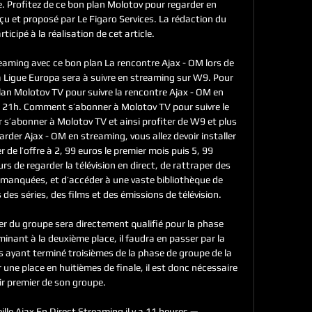
e. Profitez de ce bon plan Molotov pour regarder en 
 et proposé par Le Figaro Services. La rédaction du 
ticipé à la réalisation de cet article. 

aming avec ce bon plan La rencontre Ajax - OM lors de 
a Ligue Europa sera à suivre en streaming sur W9. Pour 
plan Molotov TV pour suivre la rencontre Ajax - OM en 
 21h. Comment s’abonner à Molotov TV pour suivre le 
s’abonner à Molotov TV et ainsi profiter de W9 et plus 
rder Ajax - OM en streaming, vous allez devoir installer 
r de l’offre à 2, 99 euros le premier mois puis 5, 99 
rs de regarder la télévision en direct, de rattraper des 
t manquées, et d’accéder à une vaste bibliothèque de 
es séries, des films et des émissions de télévision. 

er du groupe sera directement qualifié pour la phase 
inant à la deuxième place, il faudra en passer par la 
 ayant terminé troisièmes de la phase de groupe de la 
une place en huitièmes de finale, il est donc nécessaire 
ir premier de son groupe. 

 Ajax En Direct Streaming il y a 11 heures — 