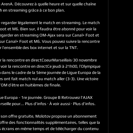
enA. Découvrez à quelle heure et sur quelle chaîne 
h en streaming grâce à ce bon plan. 

de regarder légalement le match en streaming. Le match 
ot et M6. Bien sur, il faudra être abonné pour voir la 
regarder en streaming OM-Ajax sera sur Canal+ Foot et 
ur Canal+ Foot et M6. Vous pouvez suivre la rencontre 
l’ensemble des box internet et sur la TNT. 

la rencontre en directCoeurMarseillais·30 novembre 
r la rencontre en directCe jeudi à 21h00, l’Olympique 
 dans le cadre de la 5ème journée de Ligue Europa de la 
ont fait match nul au match aller (3-3). Une victoire 
’OM d’être en huitièmes de finale. 

e Europa - 1re journée. Groupe B Retrouvez l'AJAX 
lle pour... Plus d'infos · À voir aussi · Plus d'infos.

son offre gratuite, Molotov propose un abonnement 
fre des fonctionnalités supplémentaires, telles que la 
urs écrans en même temps et de télécharger du contenu 