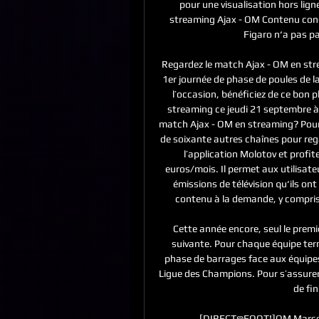
pour une visualisation hors lign
streaming Ajax - OM Contenu conçu
Figaro n‘a pas par
Regardez le match Ajax - OM en stre
1er journée de phase de poules de l
l’occasion, bénéficiez de ce bon 
streaming ce jeudi 21 septembre à
match Ajax - OM en streaming? Pour 
de soixante autres chaînes pour rega
l’application Molotov et profite
euros/mois. Il permet aux utilisateu
émissions de télévision qu‘ils on
contenu à la demande, y compris d
Cette année encore, seul le premi
suivante. Pour chaque équipe term
phase de barrages face aux équipes
Ligue des Champions. Pour s’assurer 
de fin
[DIRECT@FOOT!]OM Marseille