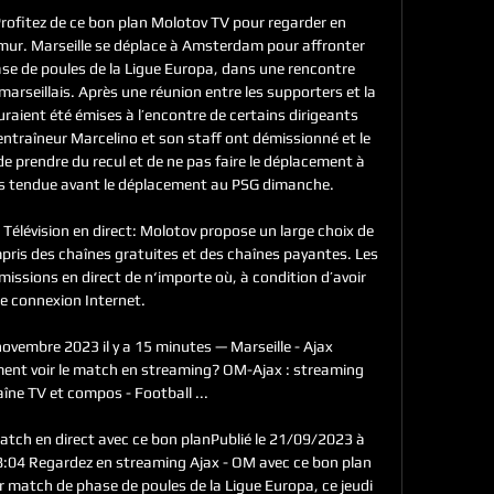
ofitez de ce bon plan Molotov TV pour regarder en 
mur. Marseille se déplace à Amsterdam pour affronter 
hase de poules de la Ligue Europa, dans une rencontre 
arseillais. Après une réunion entre les supporters et la 
aient été émises à l’encontre de certains dirigeants 
’entraîneur Marcelino et son staff ont démissionné et le 
e prendre du recul et de ne pas faire le déplacement à 
s tendue avant le déplacement au PSG dimanche. 

 Télévision en direct: Molotov propose un large choix de 
mpris des chaînes gratuites et des chaînes payantes. Les 
missions en direct de n‘importe où, à condition d’avoir 
e connexion Internet. 

ovembre 2023 il y a 15 minutes — Marseille - Ajax 
nt voir le match en streaming? OM-Ajax : streaming 
aîne TV et compos - Football ...

atch en direct avec ce bon planPublié le 21/09/2023 à 
8:04 Regardez en streaming Ajax - OM avec ce bon plan 
r match de phase de poules de la Ligue Europa, ce jeudi 