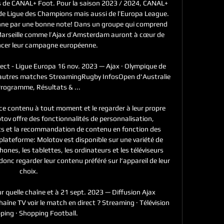
es de CANAL+ Foot. Pour la saison 2023 / 2024, CANAL+ 
 de Ligue des Champions mais aussi de l’Europa League. 
 par une bonne note! Dans un groupe qui comprend 
Marseille comme l’Ajax d’Amsterdam auront à cœur de 
er leur campagne européenne. 

rect - Ligue Europa 16 nov. 2023 — Ajax · Olympique de 
es autres matches StreamingRugby InfosOpen d'Australie 
rogramme, Résultats & ...

ce contenu à tout moment et le regarder à leur propre 
ov offre des fonctionnalités de personnalisation, 
ts et la recommandation de contenu en fonction des 
-plateforme: Molotov est disponible sur une variété de 
nes, les tablettes, les ordinateurs et les téléviseurs 
onc regarder leur contenu préféré sur l‘appareil de leur 
choix. 

r quelle chaîne et à 21 sept. 2023 — Diffusion Ajax 
aîne TV voir le match en direct ? Streaming · Télévision 
ping · Shopping Football.
